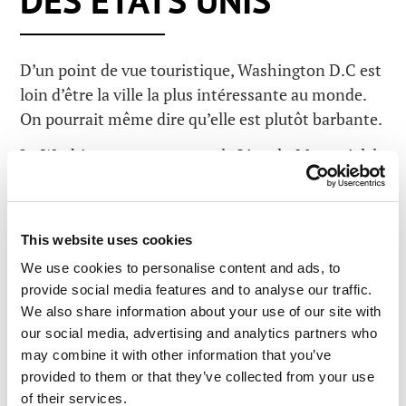
D’un point de vue touristique, Washington D.C est
loin d’être la ville la plus intéressante au monde.
On pourrait même dire qu’elle est plutôt barbante.
Le
Washington monument
, le
Lincoln Memorial
, la
Maison Blanche, le
Musée national de l’air et de
l’espace
, et un tas d’autres musées… qui pour moi
sont destinés aux touristes de base. Donc si jamais
This website uses cookies
vous faites une escale de quelques jours aux Etats
We use cookies to personalise content and ads, to
Unis, je vous conseille de faire l’impasse sur
provide social media features and to analyse our traffic.
Washington et d’opter pour d’autres villes comme
We also share information about your use of our site with
San Francisco
ou New York, voire d’autres Etats
our social media, advertising and analytics partners who
comme l’
Arizona
(surtout pour le
Grand Canyon
),
may combine it with other information that you’ve
la Californie (en particulier les sequoias), et la
zone
provided to them or that they’ve collected from your use
volcanique au nord-ouest
de l’Etat de Washington.
of their services.