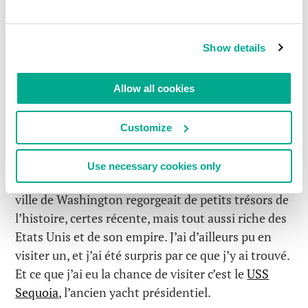
Et si vous y allez entre Juillet et Septembre, vous
pouvez aussi aller faire un petit tour en
Alaska
. Je
Show details
pourrais bien sûr
continuer
la liste mais je pense
que tous les plus beaux endroits ont déjà été cités.
Allow all cookies
Mais cette fois-ci c’est à Washington D.C que j’ai
attéri, j’étais à la recherche d’un circuit touristique
Customize
pour m’occuper le temps d’une journée. C’était
loin de m’enchanter… Mais soudain …
Use necessary cookies only
A mon grand étonnement, j’ai découvert que la
ville de Washington regorgeait de petits trésors de
l’histoire, certes récente, mais tout aussi riche des
Etats Unis et de son empire. J’ai d’ailleurs pu en
visiter un, et j’ai été surpris par ce que j’y ai trouvé.
Et ce que j’ai eu la chance de visiter c’est le
USS
Sequoia
, l’ancien yacht présidentiel.