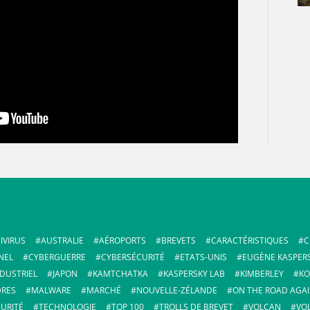
IVIRUS
AUSTRALIE
AÉROPORTS
BREVETS
CARACTÉRISTIQUES
C
NEL
CYBERGUERRE
CYBERSÉCURITÉ
ETATS-UNIS
EUGÈNE KASPER
NDUSTRIEL
JAPON
KAMTCHATKA
KASPERSKY LAB
KIMBERLEY
KO
RES
MALWARE
MARCHÉ
NOUVELLE-ZÉLANDE
ON THE ROAD AGA
URITÉ
TECHNOLOGIE
TOP 100
TROLLS DE BREVET
VOLCAN
VO