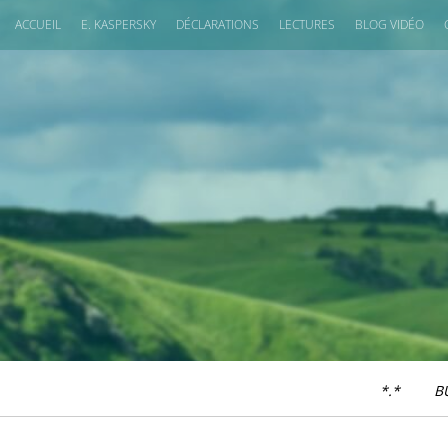
ACCUEIL
E. KASPERSKY
DÉCLARATIONS
LECTURES
BLOG VIDÉO
*.*
B