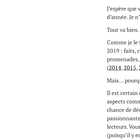
J’espère que 
d’année. Je n
Tout va bien
Comme je le f
2019 : faits, 
promenades, t
(
2014
,
2015
,
Mais… pourqu
Il est certain
aspects comme
chance de déc
passionnantes
lecteurs. Vous
(puisqu’il y 