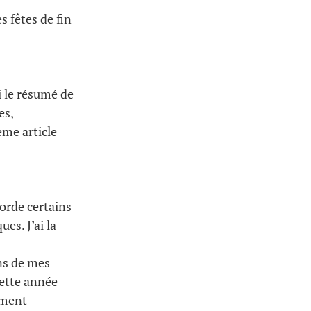
s fêtes de fin
i le résumé de
es,
ème article
borde certains
es. J’ai la
ins de mes
 cette année
ement