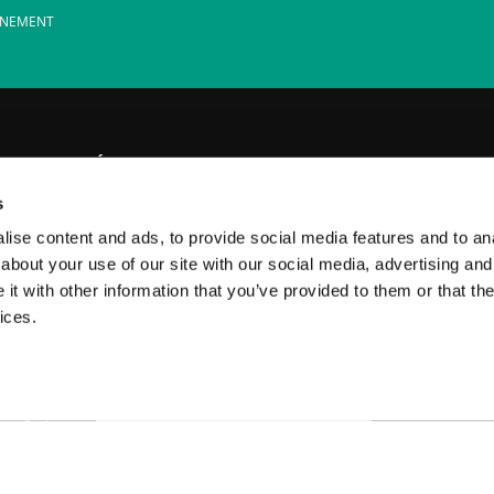
ÉNEMENT
ÉTIQUETTES
POLITIQUE
elles
*.*
ENVOYEZ-N
s
tions
BUZZ
KASPERSK
ise content and ads, to provide social media features and to anal
about your use of our site with our social media, advertising and
ÉVÉNEMENTS
BLOG OFFI
t with other information that you’ve provided to them or that the
NOTES DE VOYAGES
COOKIES
ices.
QUESTIONS DE SÉCURITÉ
Interviews sélectionnées
Next target for cyber hackers could