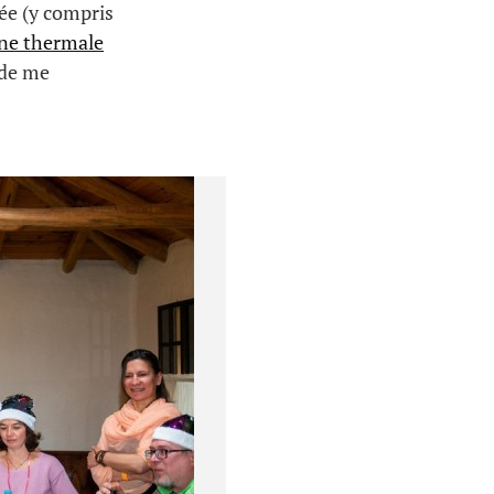
ée (y compris
ine thermale
 de me