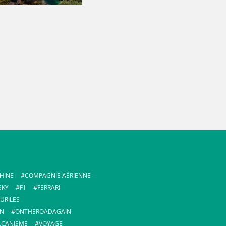
HINE
COMPAGNIE AÉRIENNE
SKY
F1
FERRARI
URILES
IN
ONTHEROADAGAIN
LCANISME
VOYAGE