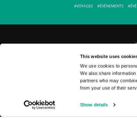
VOYAGES
ÉVÈNEMENTS
ÉV
CLAUSE DE NON-RESPONSABILITÉ
Ce blog reflète les opinions personn
This website uses cookie
d'Eugène Kaspersky et non les posi
officielles de la société.
We use cookies to personal
We also share information 
RECHERCHER
partners who may combine i
from your use of their serv
Show details
ARCHIVES
SÉLECTIONNER LE MOIS