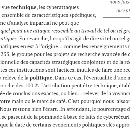
nous fais
e vue
technique
, les cyberattaques
qu’ent
ensemble de caractéristiques spécifiques,
me d’analyse impartial ne peut que
 quel point une attaque ressemble au travail de tel ou tel g
matiques
. En revanche, lorsqu’il s’agit de dire si tel ou tel
matiques en est à l’origine… comme les renseignements m
 233, le groupe pour les projets de recherche avancée de 
tionnelle des capacités stratégiques conjointes et de la r
es ces institutions sont factices, inutiles de faire une r
 relève de la
politique
. Dans ce cas, l’éventualité d’une
pproche des 100 %. L’attribution peut être technique, établ
rée de conclusions exactes, ou bien… relever de la voyance
 votre main ou le marc de café. C’est pourquoi nous laisso
 Nous restons bien l’écart. En attendant, le pourcentage d
i se passent de la pommade à base de faits de cybersécuri
sque la date de certains événements politiques clés appro