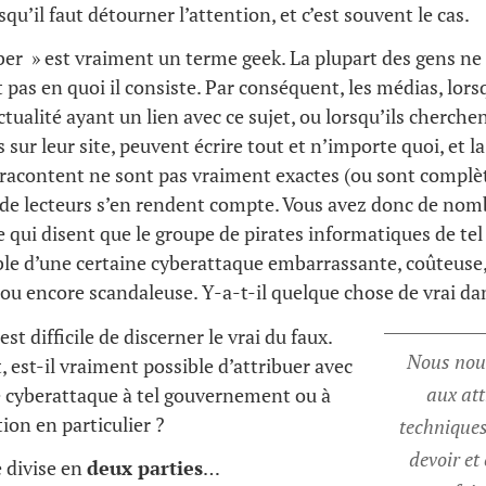
qu’il faut détourner l’attention, et c’est souvent le cas.
ber » est vraiment un terme geek. La plupart des gens ne
as en quoi il consiste. Par conséquent, les médias, lorsq
ctualité ayant un lien avec ce sujet, ou lorsqu’ils cherche
s sur leur site, peuvent écrire tout et n’importe quoi, et l
s racontent ne sont pas vraiment exactes (ou sont compl
 de lecteurs s’en rendent compte. Vous avez donc de nomb
e qui disent que le groupe de pirates informatiques de tel
ble d’une certaine cyberattaque embarrassante, coûteuse
 ou encore scandaleuse. Y-a-t-il quelque chose de vrai dan
 est difficile de discerner le vrai du faux.
Nous nou
, est-il vraiment possible d’attribuer avec
aux att
e cyberattaque à tel gouvernement ou à
ion en particulier ?
techniques
devoir et 
 divise en
deux parties
…