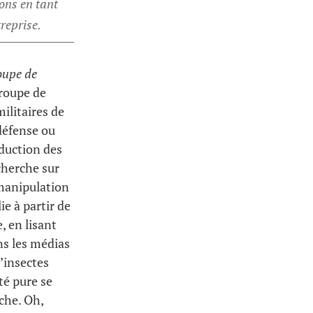
ons en tant
reprise.
roupe de
 groupe de
ilitaires de
défense ou
éduction des
echerche sur
 manipulation
ie à partir de
, en lisant
ns les médias
’insectes
té pure se
che. Oh,