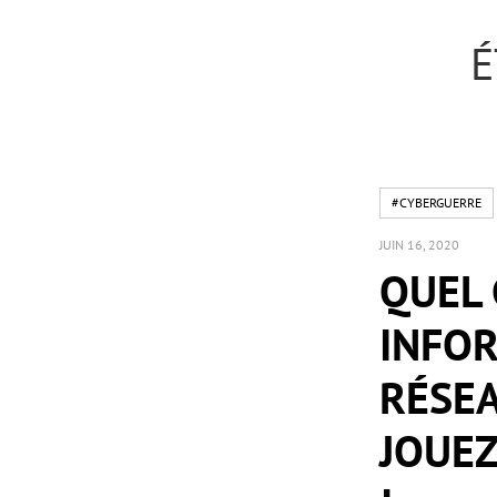
É
#CYBERGUERRE
JUIN 16, 2020
QUEL 
INFOR
RÉSEA
JOUEZ