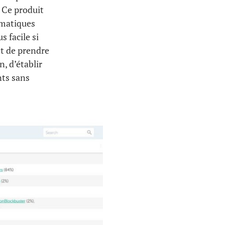
. Ce produit
rmatiques
s facile si
et de prendre
, d’établir
nts sans