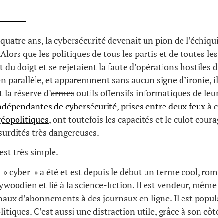
n quatre ans, la cybersécurité devenait un pion de l’échiqu
Alors que les politiques de tous les partis et de toutes le
 du doigt et se rejetaient la faute d’opérations hostiles 
n parallèle, et apparemment sans aucun signe d’ironie, i
la réserve d’
armes
outils offensifs informatiques de leur
indépendantes de cybersécurité
,
prises entre deux feux
à c
éopolitiques
, ont toutefois les capacités et le
culot
courag
surdités très dangereuses.
est très simple.
 » cyber » a été et est depuis le début un terme cool, ro
ywoodien et lié à la science-fiction. Il est vendeur, même 
naux
d’abonnements à des journaux en ligne. Il est popu
itiques. C’est aussi une distraction utile, grâce à son côt