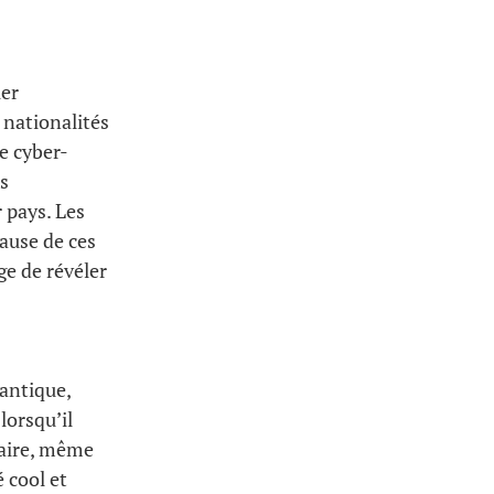
ier
s nationalités
de cyber-
ls
 pays. Les
ause de ces
e de révéler
mantique,
lorsqu’il
laire, même
é cool et