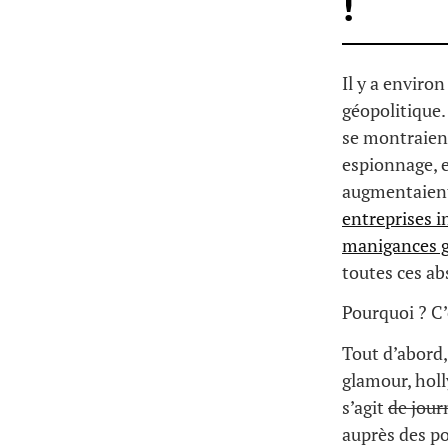
!
Il y a enviro
géopolitique. 
se montraient
espionnage, e
augmentaient 
entreprises 
manigances g
toutes ces ab
Pourquoi ? C’
Tout d’abord,
glamour, holl
s’agit
de jour
auprès des pol