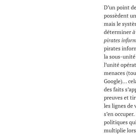
D’un point d
possèdent un 
mais le systè
déterminer
à
pirates infor
pirates infor
la sous-unité
l’unité opéra
menaces (tout
Google)… cela
des faits s’a
preuves et ti
les lignes de
s’en occuper.
politiques qu
multiplie lor