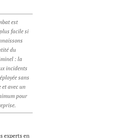
mbat est
lus facile si
nnaissons
ntité du
minel : la
ux incidents
déployée sans
 et avec un
inimum pour
reprise.
es experts en