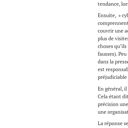
tendance, lors
Ensuite, » cy
comprennent p
couvrir une a
plus de visite
choses qu’il
fausses). Peu
dans la press
est responsa
préjudiciable
En général, il
Cela étant dit
précision un
une organisat
La réponse se