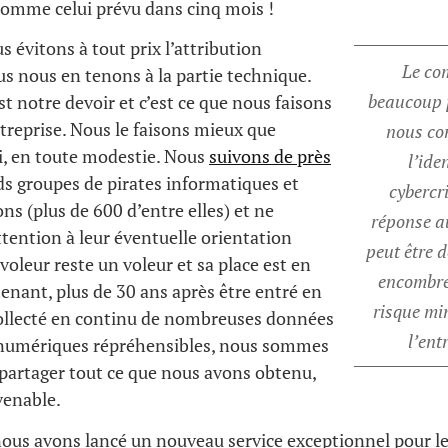
omme celui prévu dans cinq mois !
s évitons à tout prix l’attribution
Le co
us nous en tenons à la partie technique.
beaucoup p
est notre devoir et c’est ce que nous faisons
treprise. Nous le faisons mieux que
nous co
i, en toute modestie. Nous
suivons de près
l’ide
ds groupes de pirates informatiques et
cybercri
ons (plus de 600 d’entre elles) et ne
réponse a
ttention à leur éventuelle orientation
peut être 
 voleur reste un voleur et sa place est en
encombre
enant, plus de 30 ans après être entré en
risque m
collecté en continu de nombreuses données
l’ent
s numériques répréhensibles, nous sommes
 partager tout ce que nous avons obtenu,
venable.
 nous avons lancé un nouveau service exceptionnel pour l