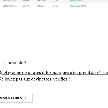
ce possible ?
:Quel groupe de pirates informatiques s’en prend au rése
Ne jouez pas aux devinettes, vérifiez !
COMMENTAIRES
0