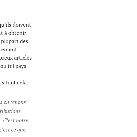
u’ils doivent
nt à obtenir
a plupart des
ètement
reux articles
 ou tel pays
,
s tout cela.
s en tenons
ributions
. C’est notre
c’est ce que