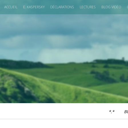
ACCUEIL
E. KASPERSKY
DÉCLARATIONS
LECTURES
BLOG VIDÉO
*.*
B