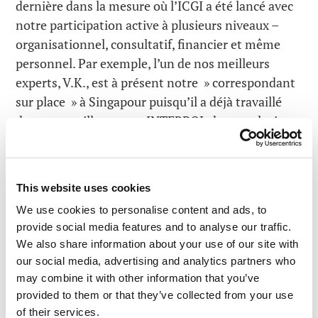
dernière dans la mesure où l’ICGI a été lancé avec
notre participation active à plusieurs niveaux –
organisationnel, consultatif, financier et même
personnel. Par exemple, l’un de nos meilleurs
experts, V.K., est à présent notre » correspondant
sur place » à Singapour puisqu’il a déjà travaillé
dans cette ville et pour INTERPOL durant plusieurs
années, et cela devrait continuer encore
longtemps. Il était chargé de développer en
profondeur les cyber-connaissances et
This website uses cookies
compétences de ses collègues d’INTERPOL, et a
We use cookies to personalise content and ads, to
même participé à des
enquêtes en cours
provide social media features and to analyse our traffic.
d’investigation
qui le rendaient aussi heureux
We also share information about your use of our site with
qu’un enfant.
our social media, advertising and analytics partners who
may combine it with other information that you’ve
provided to them or that they’ve collected from your use
of their services.