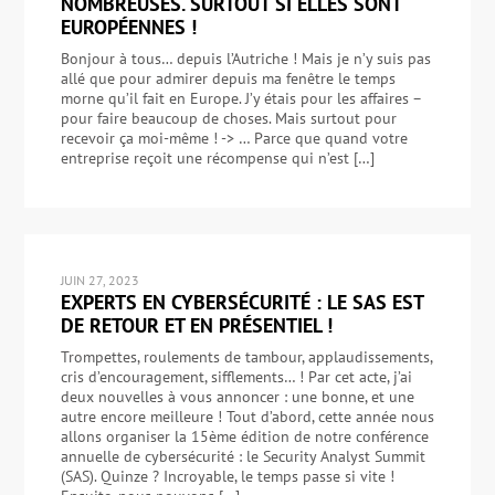
NOMBREUSES. SURTOUT SI ELLES SONT
EUROPÉENNES !
Bonjour à tous… depuis l’Autriche ! Mais je n’y suis pas
allé que pour admirer depuis ma fenêtre le temps
morne qu’il fait en Europe. J’y étais pour les affaires –
pour faire beaucoup de choses. Mais surtout pour
recevoir ça moi-même ! -> … Parce que quand votre
entreprise reçoit une récompense qui n’est […]
JUIN 27, 2023
EXPERTS EN CYBERSÉCURITÉ : LE SAS EST
DE RETOUR ET EN PRÉSENTIEL !
Trompettes, roulements de tambour, applaudissements,
cris d’encouragement, sifflements… ! Par cet acte, j’ai
deux nouvelles à vous annoncer : une bonne, et une
autre encore meilleure ! Tout d’abord, cette année nous
allons organiser la 15ème édition de notre conférence
annuelle de cybersécurité : le Security Analyst Summit
(SAS). Quinze ? Incroyable, le temps passe si vite !