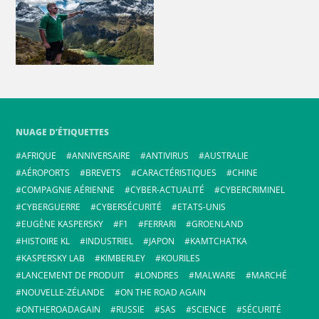
NUAGE D’ÉTIQUETTES
AFRIQUE
ANNIVERSAIRE
ANTIVIRUS
AUSTRALIE
AÉROPORTS
BREVETS
CARACTÉRISTIQUES
CHINE
COMPAGNIE AÉRIENNE
CYBER-ACTUALITÉ
CYBERCRIMINEL
CYBERGUERRE
CYBERSÉCURITÉ
ETATS-UNIS
EUGÈNE KASPERSKY
F1
FERRARI
GROENLAND
HISTOIRE KL
INDUSTRIEL
JAPON
KAMTCHATKA
KASPERSKY LAB
KIMBERLEY
KOURILES
LANCEMENT DE PRODUIT
LONDRES
MALWARE
MARCHÉ
NOUVELLE-ZÉLANDE
ON THE ROAD AGAIN
ONTHEROADAGAIN
RUSSIE
SAS
SCIENCE
SÉCURITÉ