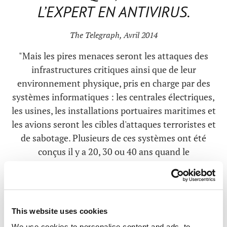
L’EXPERT EN ANTIVIRUS.
The Telegraph, Avril 2014
"Mais les pires menaces seront les attaques des
infrastructures critiques ainsi que de leur
environnement physique, pris en charge par des
systèmes informatiques : les centrales électriques,
les usines, les installations portuaires maritimes et
les avions seront les cibles d'attaques terroristes et
de sabotage. Plusieurs de ces systèmes ont été
conçus il y a 20, 30 ou 40 ans quand le
cybersabotage n'existait pas." "Maintenant on vis à
une autre époque. J'ai bien peur qu'on assiste à
l'émergence d'attaques qui provoqueront de gros
dêgats sur les infastructures sensibles car elles
This website uses cookies
seront gérées par des systèmes informatiques
We use cookies to personalise content and ads, to