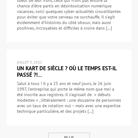
sueur de leur front, ceux qui n’ont pas encore la
chance d’être partis en désintoxication numérique
vacances, voici quelques cyber-actualités croustillantes
pour éviter que votre cerveau ne surchauffe. Il s’agit
évidemment d’histoires du côté obscur, mais aussi
positives, incroyables et difficiles à croire dans […]
JUILLET 5, 2022
UN KART DE SIÈCLE ? OÙ LE TEMPS EST-IL
PASSÉ ?!…
Salut à tous ! Il y a 25 ans et neuf jours, le 26 juin
1997, l’entreprise qui porte le même nom que moi a
été inscrite aux registres. Il s’agissait de » débuts
modestes « , littéralement : une douzaine de personnes
avec un taux de rotation nul – mais avec une expertise
technique particulière, et des projets […]
PLUS