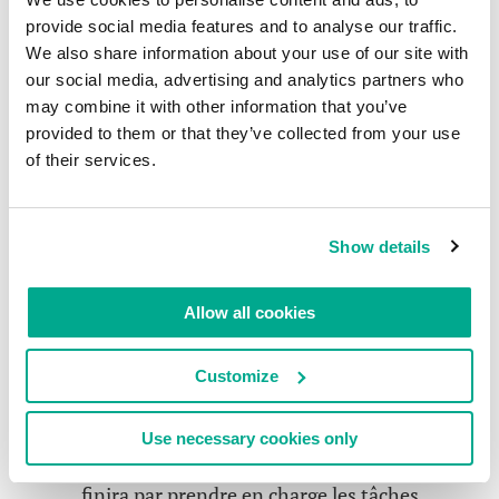
vulnérables."
provide social media features and to analyse our traffic.
We also share information about your use of our site with
our social media, advertising and analytics partners who
may combine it with other information that you’ve
provided to them or that they’ve collected from your use
of their services.
SELON LEURS PROPRES MOTS:
EUGENE KASPERSKY, LE
Show details
COFONDATEUR ET PDG DE
Allow all cookies
KASPERSKY LAB
Customize
Forbes, Septembre 2013
Quand il s'agit du monde qui nous entoure, Eugene
Use necessary cookies only
pense que la technologie va continuer à évoluer et
finira par prendre en charge les tâches