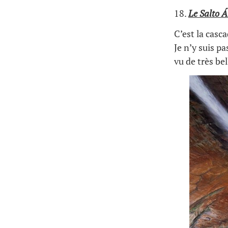
18.
Le Salto Á
C’est la casc
Je n’y suis p
vu de très be