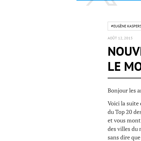
#EUGÈNE KASPER
AOÛT 12, 2015
NOUVE
LE M
Bonjour les a
Voici la suit
du Top 20 des
et vous mont
des villes du 
sans dire que