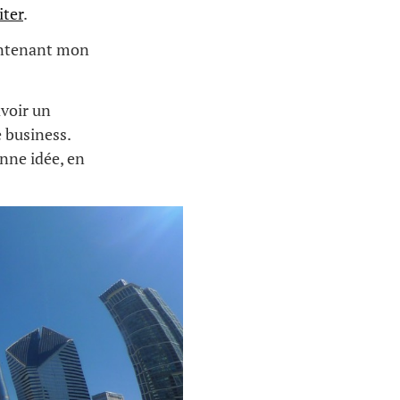
iter
.
aintenant mon
avoir un
e business.
nne idée, en