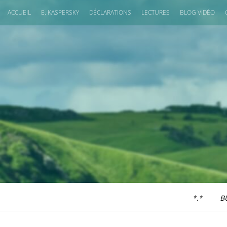
ACCUEIL
E. KASPERSKY
DÉCLARATIONS
LECTURES
BLOG VIDÉO
*.*
B