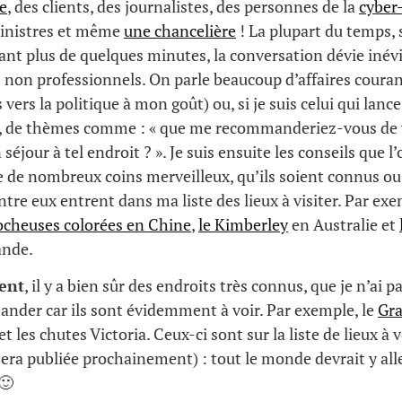
e
, des clients, des journalistes, des personnes de la
cyber
ministres et même
une chancelière
! La plupart du temps, 
ant plus de quelques minutes, la conversation dévie iné
s non professionnels. On parle beaucoup d’affaires coura
vers la politique à mon goût) ou, si je suis celui qui lanc
, de thèmes comme : « que me recommanderiez-vous de v
éjour à tel endroit ? ». Je suis ensuite les conseils que 
e de nombreux coins merveilleux, qu’ils soient connus ou
tre eux entrent dans ma liste des lieux à visiter. Par ex
ocheuses colorées en Chine
,
le Kimberley
en Australie et
ande.
ent
, il y a bien sûr des endroits très connus, que je n’ai 
nder car ils sont évidemment à voir. Par exemple, le
Gr
t les chutes Victoria. Ceux-ci sont sur la liste de lieux à 
 sera publiée prochainement) : tout le monde devrait y all
🙂