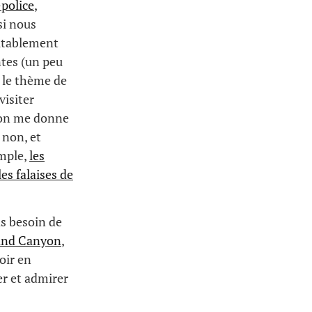
-police
,
si nous
vitablement
ntes (un peu
e le thème de
isiter
l’on me donne
 non, et
emple,
les
les falaises de
pas besoin de
and Canyon
,
voir en
er et admirer