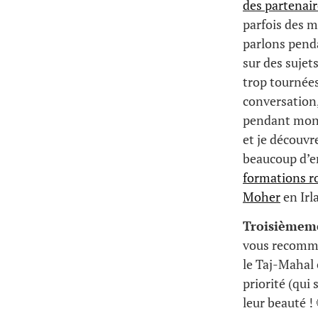
des partenair
parfois des 
parlons pend
sur des sujet
trop tournées 
conversation
pendant mon s
et je découvr
beaucoup d’en
formations r
Moher
en Irl
Troisièmem
vous recomma
le Taj-Mahal e
priorité (qui
leur beauté ! 