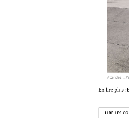
Attendez … J’a
En lire plus :
LIRE LES 