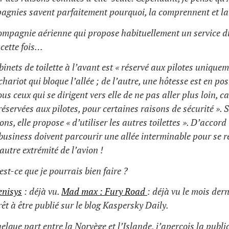
agnies savent parfaitement pourquoi, la comprennent et la
compagnie aérienne qui propose habituellement un service di
 cette fois…
inets de toilette à l’avant est « réservé aux pilotes unique
 chariot qui bloque l’allée ; de l’autre, une hôtesse est en po
s ceux qui se dirigent vers elle de ne pas aller plus loin, ca
 réservées aux pilotes, pour certaines raisons de sécurité ». S
ons, elle propose « d’utiliser les autres toilettes ». D’accord 
business doivent parcourir une allée interminable pour se r
’autre extrémité de l’avion !
est-ce que je pourrais bien faire ?
enisys
: déjà vu.
Mad max : Fury Road
: déjà vu le mois der
prêt à être publié sur le blog Kaspersky Daily.
elque part entre la Norvège et l’Islande, j’aperçois la public