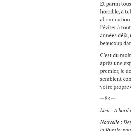
Et parmi tous
horrible, à t
abomination. 
l’éviter à tou
années déjà, 
beaucoup dans
C’est du moin
après une exp
premier, je d
semblent conv
votre propre
—8<—
Lieu : A bord
Nouvelle : Dep
la Russie, pou