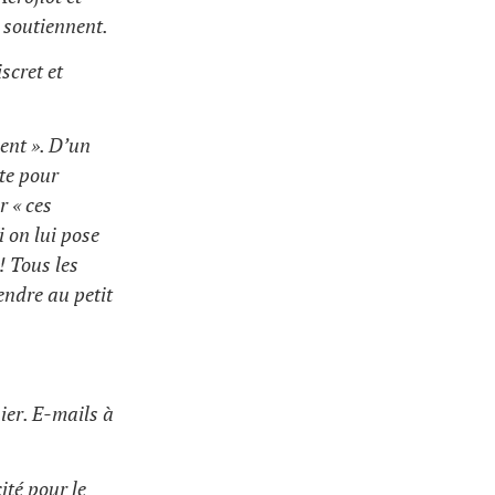
 soutiennent.
scret et
ment ». D’un
ste pour
r « ces
i on lui pose
! Tous les
endre au petit
nier. E-mails à
ité pour le