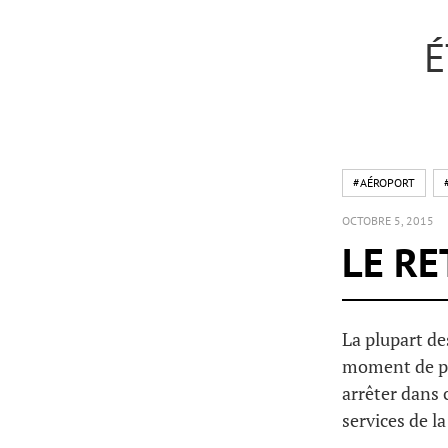
É
#AÉROPORT
OCTOBRE 5, 2015
LE RE
La plupart de
moment de pla
arrêter dans 
services de l