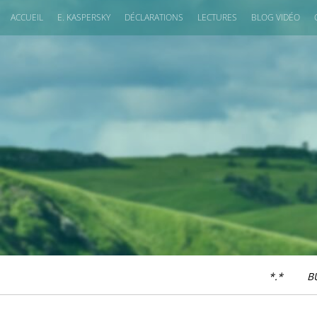
ACCUEIL
E. KASPERSKY
DÉCLARATIONS
LECTURES
BLOG VIDÉO
*.*
B