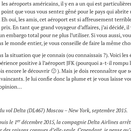
 les aéroports américains, il y en a un qui est particuliè
el point que vous vous sentez gêné pour le pays qui abrite 
Eh oui, les amis, cet aéroport est si affreusement terrible
t prix. En tant que grand voyageur d’affaires, j’ai décidé, i
un embargo total pour ne plus l’utiliser. Si vous aussi, vo
 le monde entier, je vous conseille de faire la même cho
s la situation que je connais (ou connaissais ?). Voici les 
érience positive à l’aéroport JFK (pourquoi a-t-il rompu
ois encore le découvrir 🙂 ). Mais je dois reconnaître que
aincants. Je lui confie donc la plume et je vous laisse vo
 opinion…
 du vol Delta (DL467) Moscou – New York, septembre 2015.
er
uis le 1
décembre 2015, la compagnie Delta Airlines arrête
r des raisons connues d’elle-seule. Cependant, je pense qu’A