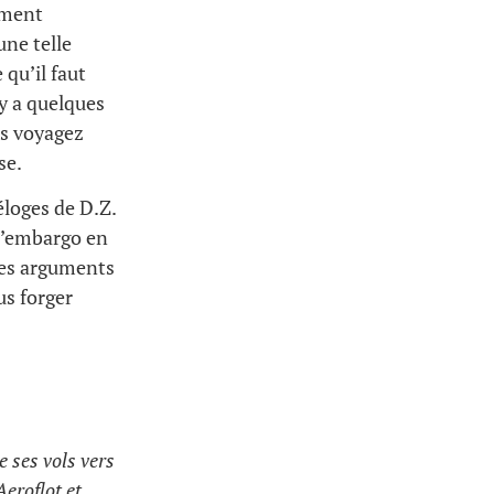
rement
une telle
 qu’il faut
l y a quelques
us voyagez
se.
éloges de D.Z.
 l’embargo en
 ses arguments
us forger
 ses vols vers
eroflot et