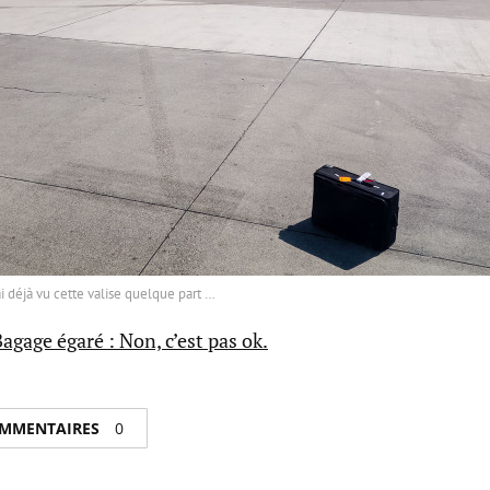
i déjà vu cette valise quelque part …
Bagage égaré : Non, c’est pas ok.
COMMENTAIRES
0