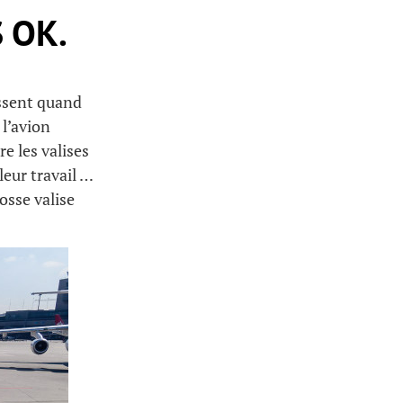
 OK.
essent quand
 l’avion
e les valises
leur travail …
rosse valise