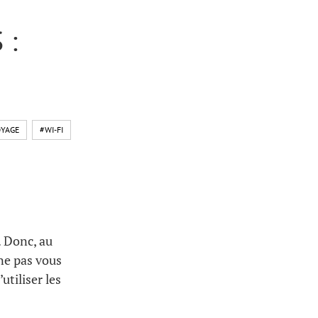
 :
YAGE
#WI-FI
. Donc, au
ne pas vous
utiliser les