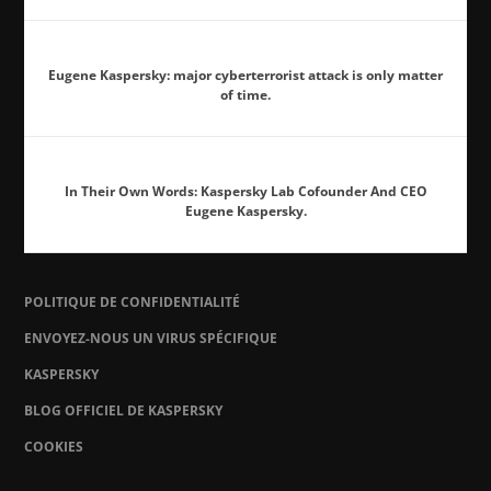
Eugene Kaspersky: major cyberterrorist attack is only matter
of time.
In Their Own Words: Kaspersky Lab Cofounder And CEO
Eugene Kaspersky.
POLITIQUE DE CONFIDENTIALITÉ
ENVOYEZ-NOUS UN VIRUS SPÉCIFIQUE
KASPERSKY
BLOG OFFICIEL DE KASPERSKY
COOKIES