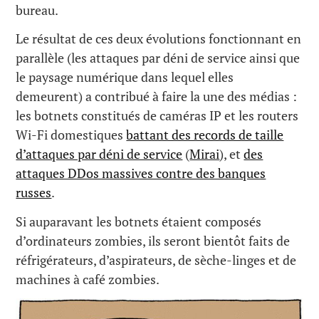
bureau.
Le résultat de ces deux évolutions fonctionnant en
parallèle (les attaques par déni de service ainsi que
le paysage numérique dans lequel elles
demeurent) a contribué à faire la une des médias :
les botnets constitués de caméras IP et les routers
Wi-Fi domestiques
battant des records de taille
d’attaques par déni de service
(
Mirai
), et
des
attaques DDos massives contre des banques
russes
.
Si auparavant les botnets étaient composés
d’ordinateurs zombies, ils seront bientôt faits de
réfrigérateurs, d’aspirateurs, de sèche-linges et de
machines à café zombies.