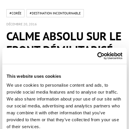
#CORÉE
#DESTINATION INCONTOURNABLE
DÉCEMBRE 20, 2016
CALME ABSOLU SUR LE
FRONT DÉMILITARISÉ
HAUTEMENT
MILITARISÉ.
This website uses cookies
We use cookies to personalise content and ads, to
provide social media features and to analyse our traffic.
Il s’agit d’un lieu trèèèsss étrange. Un endroit
We also share information about your use of our site with
our social media, advertising and analytics partners who
complètement isolé du reste du monde, isolé par
may combine it with other information that you’ve
les Hommes (et non pas isolé naturellement,
provided to them or that they’ve collected from your use
comme par exemple,
Kamchatka
). En réalité, il est
of their services.