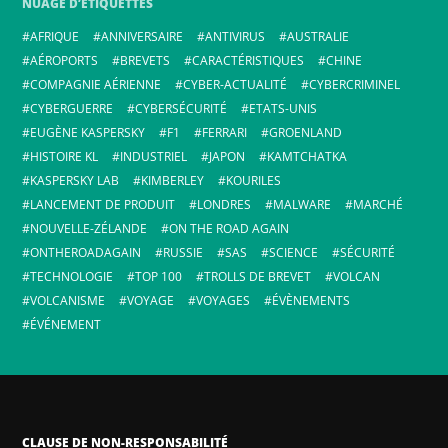
NUAGE D’ÉTIQUETTES
AFRIQUE
ANNIVERSAIRE
ANTIVIRUS
AUSTRALIE
AÉROPORTS
BREVETS
CARACTÉRISTIQUES
CHINE
COMPAGNIE AÉRIENNE
CYBER-ACTUALITÉ
CYBERCRIMINEL
CYBERGUERRE
CYBERSÉCURITÉ
ETATS-UNIS
EUGÈNE KASPERSKY
F1
FERRARI
GROENLAND
HISTOIRE KL
INDUSTRIEL
JAPON
KAMTCHATKA
KASPERSKY LAB
KIMBERLEY
KOURILES
LANCEMENT DE PRODUIT
LONDRES
MALWARE
MARCHÉ
NOUVELLE-ZÉLANDE
ON THE ROAD AGAIN
ONTHEROADAGAIN
RUSSIE
SAS
SCIENCE
SÉCURITÉ
TECHNOLOGIE
TOP 100
TROLLS DE BREVET
VOLCAN
VOLCANISME
VOYAGE
VOYAGES
ÉVÈNEMENTS
ÉVÉNEMENT
CLAUSE DE NON-RESPONSABILITÉ