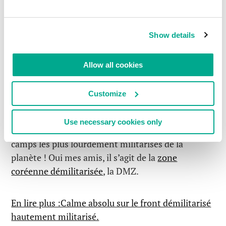
plus isolé (par les Hommes) que les centrales
nucléaires de Tchernobyl ou Fukushima. Pour
passer au-delà de ces collines à l’horizon, c’est
Show details
complètement impossible, même théoriquement,
ni même par la voie des airs. On vous tirerait
Allow all cookies
dessus !
Customize
Un paradoxe absurde de paradoxes, si seulement y
en avait un : ils appellent cet endroit
Use necessary cookies only
« démilitarisé ». Il s’avère que ce lieu est un des
camps les plus lourdement militarisés de la
planète ! Oui mes amis, il s’agit de la
zone
coréenne démilitarisée
, la DMZ.
En lire plus :Calme absolu sur le front démilitarisé
hautement militarisé.