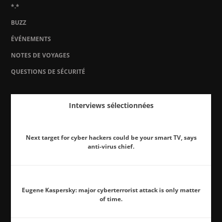
*.*
BUZZ
ÉVÉNEMENTS
NOTES DE VOYAGES
QUESTIONS DE SÉCURITÉ
Interviews sélectionnées
Next target for cyber hackers could be your smart TV, says
anti-virus chief.
Eugene Kaspersky: major cyberterrorist attack is only matter
of time.