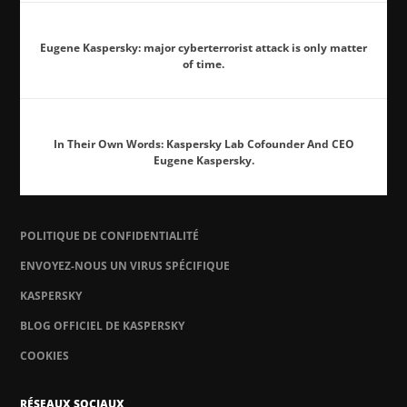
Eugene Kaspersky: major cyberterrorist attack is only matter
of time.
In Their Own Words: Kaspersky Lab Cofounder And CEO
Eugene Kaspersky.
POLITIQUE DE CONFIDENTIALITÉ
ENVOYEZ-NOUS UN VIRUS SPÉCIFIQUE
KASPERSKY
BLOG OFFICIEL DE KASPERSKY
COOKIES
RÉSEAUX SOCIAUX