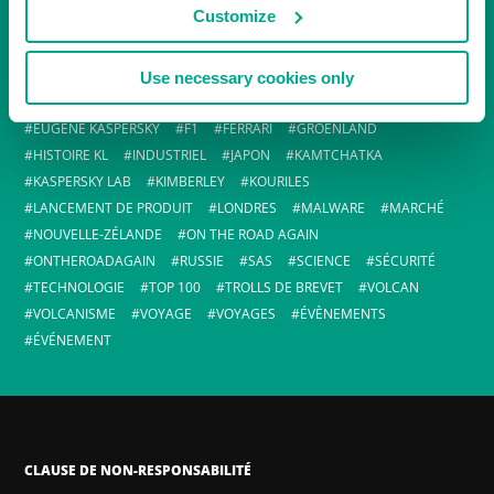
Customize
AFRIQUE
ANNIVERSAIRE
ANTIVIRUS
AUSTRALIE
AÉROPORTS
BREVETS
CARACTÉRISTIQUES
CHINE
COMPAGNIE AÉRIENNE
CYBER-ACTUALITÉ
CYBERCRIMINEL
Use necessary cookies only
CYBERGUERRE
CYBERSÉCURITÉ
ETATS-UNIS
EUGÈNE KASPERSKY
F1
FERRARI
GROENLAND
HISTOIRE KL
INDUSTRIEL
JAPON
KAMTCHATKA
KASPERSKY LAB
KIMBERLEY
KOURILES
LANCEMENT DE PRODUIT
LONDRES
MALWARE
MARCHÉ
NOUVELLE-ZÉLANDE
ON THE ROAD AGAIN
ONTHEROADAGAIN
RUSSIE
SAS
SCIENCE
SÉCURITÉ
TECHNOLOGIE
TOP 100
TROLLS DE BREVET
VOLCAN
VOLCANISME
VOYAGE
VOYAGES
ÉVÈNEMENTS
ÉVÉNEMENT
CLAUSE DE NON-RESPONSABILITÉ