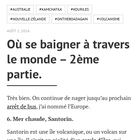
#AUSTRALIE
#KAMCHATKA
#KOURILES
#NOUVELLE-ZÉLANDE
#ONTHEROADAGAIN
#VOLCANISME
AOÛT 2, 2016
Où se baigner à travers
le monde – 2ème
partie.
Très bien. On continue de nager jusqu’au prochain
arrêt de bus
, j’ai nommé l’Europe.
6. Mer chaude, Santorin.
Santorin est une île volcanique, ou un volcan sur
une île. Il s’agit en réalité d’un
cercle d’îles
, qui