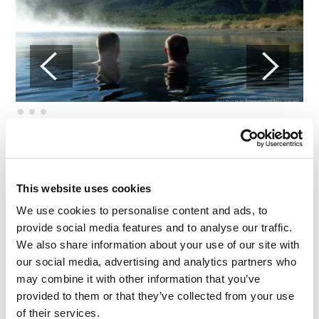
Environ cent litres d’eau bouillante du lac
proviennent de la terre toutes les secondes, mais
This website uses cookies
seulement depuis un point du lac. Cela signifie que
We use cookies to personalise content and ads, to
la température de l’eau se rafraîchit
provide social media features and to analyse our traffic.
progressivement, selon que vous vous éloignez de
We also share information about your use of our site with
ce point. Par conséquent, vous pouvez choisir
our social media, advertising and analytics partners who
votre température idéale, de très chaude à fraiche.
may combine it with other information that you’ve
Le lac n’est pas juste fait pour faire trempette. On
provided to them or that they’ve collected from your use
peut aussi y nager, le lac étant suffisamment grand
of their services.