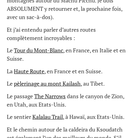
montagnes autour du Machu Picchu. Je dois
ABSOLUMENT y retourner et, la prochaine fois,
avec un sac-à-dos).
Et j’ai entendu parler d’autres routes
complètement incroyables :
Le
Tour du Mont-Blanc
, en France, en Italie et en
Suisse.
La
Haute Route
, en France et en Suisse.
Le
pèlerinage au mont Kailash
, au Tibet.
Le passage
The Narrows
dans le canyon de Zion,
en Utah, aux Etats-Unis.
Le sentier
Kalalau Trail
, à Hawaï, aux Etats-Unis.
Et le chemin autour de la caldeira du Ksoudatch
est également l’un des meilleurs du monde. S’il