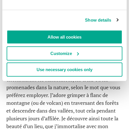
aurez besoin d’une pelle et vous pourrez toujours
en trouver une sur cette plage. Il semblerait que le
premier groupe de touristes de la saison en ait
Show details
apporté une et l’ait laissée derrière lui, sachant
bien qu’elle se révèlerait très pratique pour ceux
Allow all cookies
qui viendraient après.
A présent, parlons de la « nouvelle » principale de
Customize
cet article…
Use necessary cookies only
Comme vous l’aurez remarqué, j’apprécie
énormément les randonnées, les treks ou les
promenades dans la nature, selon le mot que vous
préférez employer. J’adore grimper à flanc de
montagne (ou de volcan) en traversant des forêts
et descendre dans des vallées, tout cela pendant
plusieurs jours d’affilée. Je découvre ainsi toute la
beauté d’un lieu, que j’immortalise avec mon