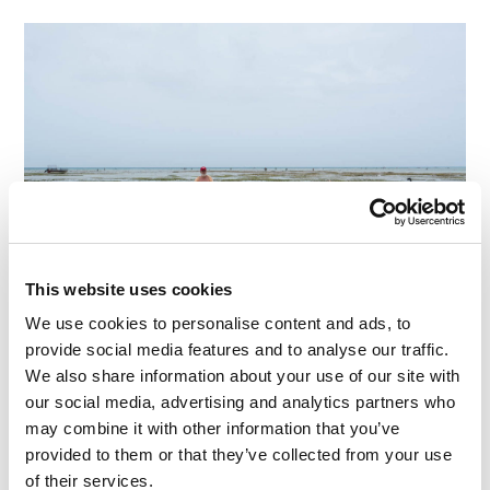
This website uses cookies
We use cookies to personalise content and ads, to
Les bateaux étaient amarrés sur le plage parce que
provide social media features and to analyse our traffic.
c’était dimanche. Le lendemain, il n’y en avait
We also share information about your use of our site with
aucun : ils étaient tous en mer parce que la
our social media, advertising and analytics partners who
semaine de travail avait commencé.
may combine it with other information that you’ve
provided to them or that they’ve collected from your use
of their services.