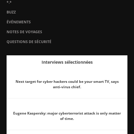
*.*
BUZZ
ÉVÉNEMENTS
NOTES DE VOYAGES
QUESTIONS DE SÉCURITÉ
Interviews sélectionnées
Next target for cyber hackers could be your smart TV, says
anti-virus chief.
Eugene Kaspersky: major cyberterrorist attack is only matter
of time.