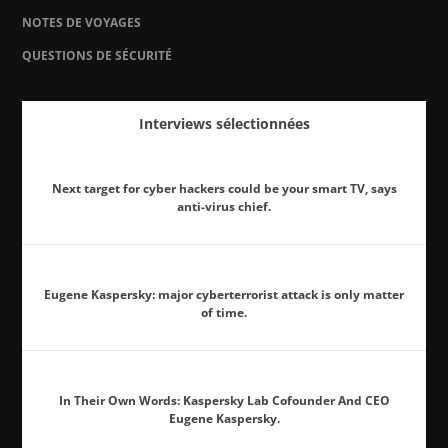
NOTES DE VOYAGES
QUESTIONS DE SÉCURITÉ
Interviews sélectionnées
Next target for cyber hackers could be your smart TV, says
anti-virus chief.
Eugene Kaspersky: major cyberterrorist attack is only matter
of time.
In Their Own Words: Kaspersky Lab Cofounder And CEO
Eugene Kaspersky.