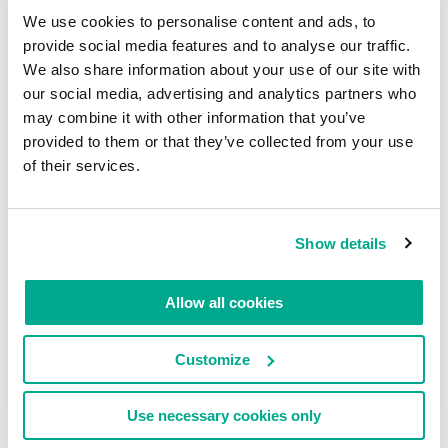
We use cookies to personalise content and ads, to
provide social media features and to analyse our traffic.
We also share information about your use of our site with
our social media, advertising and analytics partners who
may combine it with other information that you’ve
#BARCELONE
#NOVEMBRE
#VENISE
provided to them or that they’ve collected from your use
DÉCEMBRE 2, 2014
of their services.
BASSE SAISON, BONNE
SAISON.
Show details
Allow all cookies
Enfin !!!!!
Customize
Le meilleur moment pour voyager en Europe, est
arrivé ! C’est le mois de Novembre!
Use necessary cookies only
Tous les touristes des beaux jours sont partis, et il