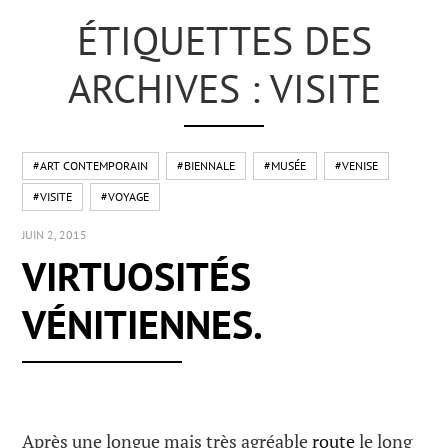
ÉTIQUETTES DES
ARCHIVES : VISITE
#ART CONTEMPORAIN
#BIENNALE
#MUSÉE
#VENISE
#VISITE
#VOYAGE
JUIN 2, 2015
VIRTUOSITÉS
VÉNITIENNES.
Après une longue mais très agréable
route
le long