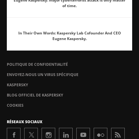
Eugene Kaspersky: major cyberterrorist attack is only matter
of time.
In Their Own Words: Kaspersky Lab Cofounder And CEO
Eugene Kaspersky.
POLITIQUE DE CONFIDENTIALITÉ
ENVOYEZ-NOUS UN VIRUS SPÉCIFIQUE
KASPERSKY
BLOG OFFICIEL DE KASPERSKY
COOKIES
RÉSEAUX SOCIAUX