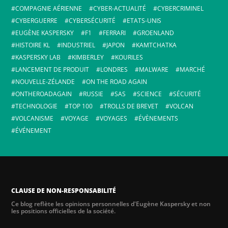
COMPAGNIE AÉRIENNE
CYBER-ACTUALITÉ
CYBERCRIMINEL
CYBERGUERRE
CYBERSÉCURITÉ
ETATS-UNIS
EUGÈNE KASPERSKY
F1
FERRARI
GROENLAND
HISTOIRE KL
INDUSTRIEL
JAPON
KAMTCHATKA
KASPERSKY LAB
KIMBERLEY
KOURILES
LANCEMENT DE PRODUIT
LONDRES
MALWARE
MARCHÉ
NOUVELLE-ZÉLANDE
ON THE ROAD AGAIN
ONTHEROADAGAIN
RUSSIE
SAS
SCIENCE
SÉCURITÉ
TECHNOLOGIE
TOP 100
TROLLS DE BREVET
VOLCAN
VOLCANISME
VOYAGE
VOYAGES
ÉVÈNEMENTS
ÉVÉNEMENT
CLAUSE DE NON-RESPONSABILITÉ
Ce blog reflète les opinions personnelles d'Eugène Kaspersky et non
les positions officielles de la société.