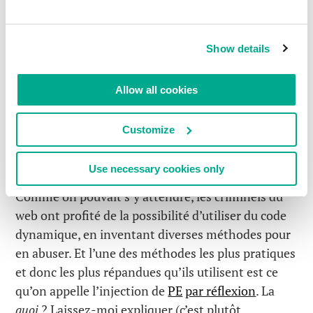
Windows permet aux applications de placer du
code dans la mémoire de processus (ou même
dans une autre mémoire de processus fiable) et de
Show details
l’exécuter.
Allow all cookies
Ce n’est pas vraiment une bonne idée du point de
vue de la sécurité, mais bon… C’est comme ça que
des millions d’applications écrites dans Java, .NET,
Customize
PHP, Python et autres langages et pour d’autres
plateformes fonctionnent depuis des décennies.
Use necessary cookies only
Comme on pouvait s’y attendre, les criminels du
web ont profité de la possibilité d’utiliser du code
dynamique, en inventant diverses méthodes pour
en abuser. Et l’une des méthodes les plus pratiques
et donc les plus répandues qu’ils utilisent est ce
qu’on appelle l’injection de
PE
par réflexion
. La
quoi
? Laissez-moi expliquer (c’est plutôt