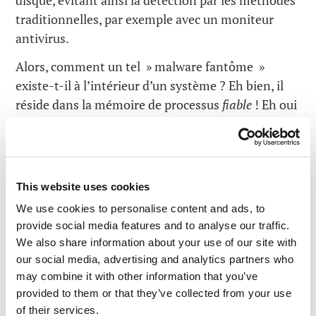
traditionnelles, par exemple avec un moniteur
antivirus.
Alors, comment un tel » malware fantôme »
existe-t-il à l’intérieur d’un système ? Eh bien, il
réside dans la mémoire de processus
fiable
! Eh oui
! Beurk !
Dans Windows (et
pas seulement
dans Windows,
en fait), il y a toujours eu la possibilité d’exécuter
This website uses cookies
du code dynamique, notamment utilisé pour la
Compilation juste à temps
. Cela consiste en la
We use cookies to personalise content and ads, to
provide social media features and to analyse our traffic.
transformation d’un code de programme en code
We also share information about your use of our site with
machine non pas immédiatement, mais au fur et à
our social media, advertising and analytics partners who
mesure des besoins. Cette approche améliore la
may combine it with other information that you’ve
vitesse d’exécution de certaines applications. Et
provided to them or that they’ve collected from your use
pour prendre en charge cette fonctionnalité,
of their services.