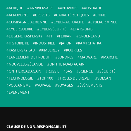
AFRIQUE
ANNIVERSAIRE
ANTIVIRUS
AUSTRALIE
AÉROPORTS
BREVETS
CARACTÉRISTIQUES
CHINE
COMPAGNIE AÉRIENNE
CYBER-ACTUALITÉ
CYBERCRIMINEL
CYBERGUERRE
CYBERSÉCURITÉ
ETATS-UNIS
EUGÈNE KASPERSKY
F1
FERRARI
GROENLAND
HISTOIRE KL
INDUSTRIEL
JAPON
KAMTCHATKA
KASPERSKY LAB
KIMBERLEY
KOURILES
LANCEMENT DE PRODUIT
LONDRES
MALWARE
MARCHÉ
NOUVELLE-ZÉLANDE
ON THE ROAD AGAIN
ONTHEROADAGAIN
RUSSIE
SAS
SCIENCE
SÉCURITÉ
TECHNOLOGIE
TOP 100
TROLLS DE BREVET
VOLCAN
VOLCANISME
VOYAGE
VOYAGES
ÉVÈNEMENTS
ÉVÉNEMENT
CLAUSE DE NON-RESPONSABILITÉ