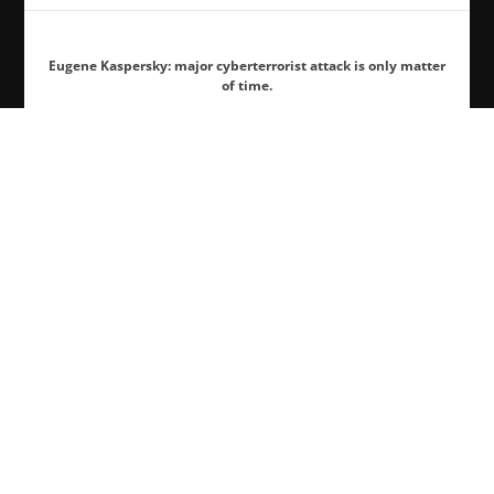
Eugene Kaspersky: major cyberterrorist attack is only matter
of time.
In Their Own Words: Kaspersky Lab Cofounder And CEO
Eugene Kaspersky.
POLITIQUE DE CONFIDENTIALITÉ
ENVOYEZ-NOUS UN VIRUS SPÉCIFIQUE
KASPERSKY
BLOG OFFICIEL DE KASPERSKY
COOKIES