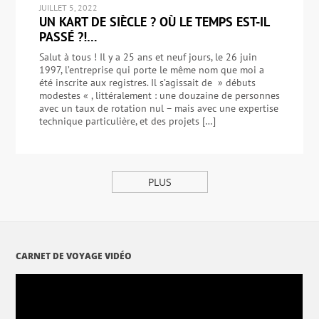
JUILLET 5, 2022
UN KART DE SIÈCLE ? OÙ LE TEMPS EST-IL
PASSÉ ?!…
Salut à tous ! Il y a 25 ans et neuf jours, le 26 juin
1997, l’entreprise qui porte le même nom que moi a
été inscrite aux registres. Il s’agissait de » débuts
modestes « , littéralement : une douzaine de personnes
avec un taux de rotation nul – mais avec une expertise
technique particulière, et des projets […]
PLUS
CARNET DE VOYAGE VIDÉO