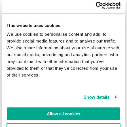
This website uses cookies
We use cookies to personalise content and ads, to
provide social media features and to analyse our traffic.
We also share information about your use of our site with
our social media, advertising and analytics partners who
L’une de nos devises est « work hard – play hard ».
may combine it with other information that you’ve
La voici mise en œuvre pour la première fois lors
provided to them or that they’ve collected from your use
d’une conférence de partenaires. Le chanteur, là,
of their services.
est un de nos partenaires faisant un numéro en
tant qu’invité.
Show details
Allow all cookies