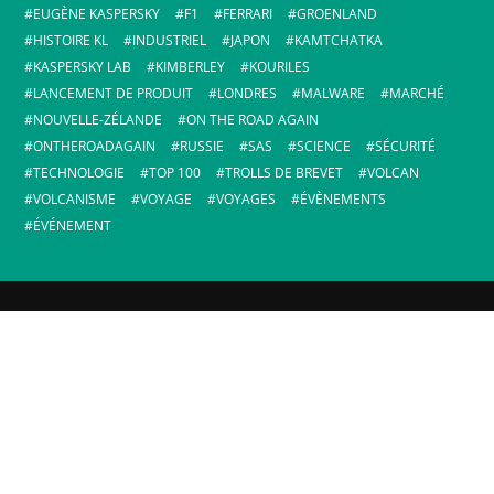
EUGÈNE KASPERSKY
F1
FERRARI
GROENLAND
HISTOIRE KL
INDUSTRIEL
JAPON
KAMTCHATKA
KASPERSKY LAB
KIMBERLEY
KOURILES
LANCEMENT DE PRODUIT
LONDRES
MALWARE
MARCHÉ
NOUVELLE-ZÉLANDE
ON THE ROAD AGAIN
ONTHEROADAGAIN
RUSSIE
SAS
SCIENCE
SÉCURITÉ
TECHNOLOGIE
TOP 100
TROLLS DE BREVET
VOLCAN
VOLCANISME
VOYAGE
VOYAGES
ÉVÈNEMENTS
ÉVÉNEMENT
CLAUSE DE NON-RESPONSABILITÉ
Ce blog reflète les opinions personnelles d'Eugène Kaspersky et non
les positions officielles de la société.
RECHERCHER