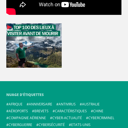
NUAGE D’ÉTIQUETTES
AFRIQUE
ANNIVERSAIRE
ANTIVIRUS
AUSTRALIE
AÉROPORTS
BREVETS
CARACTÉRISTIQUES
CHINE
COMPAGNIE AÉRIENNE
CYBER-ACTUALITÉ
CYBERCRIMINEL
CYBERGUERRE
CYBERSÉCURITÉ
ETATS-UNIS