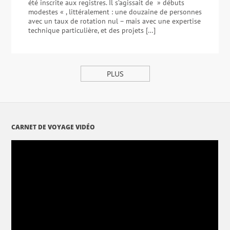
été inscrite aux registres. Il s’agissait de » débuts
modestes « , littéralement : une douzaine de personnes
avec un taux de rotation nul – mais avec une expertise
technique particulière, et des projets […]
PLUS
CARNET DE VOYAGE VIDÉO