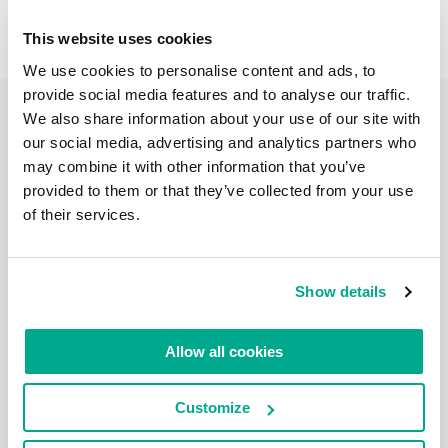
This website uses cookies
We use cookies to personalise content and ads, to
provide social media features and to analyse our traffic.
We also share information about your use of our site with
our social media, advertising and analytics partners who
FÉVRIER 27, 2024
may combine it with other information that you’ve
LES RÉCOMPENSES NE SONT JAMAIS TROP
provided to them or that they’ve collected from your use
NOMBREUSES. SURTOUT SI ELLES SONT
of their services.
EUROPÉENNES !
Bonjour à tous… depuis l’Autriche ! Mais je n’y suis pas
allé que pour admirer depuis ma fenêtre le temps
morne qu’il fait en Europe. J’y étais pour les affaires –
Show details
pour faire beaucoup de choses. Mais surtout pour
recevoir ça moi-même ! -> … Parce que quand votre
entreprise reçoit une récompense qui n’est […]
Allow all cookies
Customize