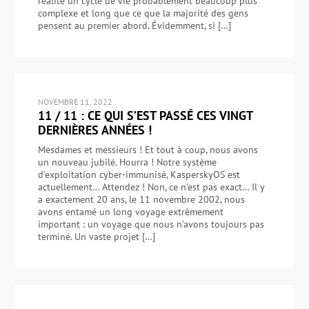
réalité un cycle de vie probablement beaucoup plus
complexe et long que ce que la majorité des gens
pensent au premier abord. Évidemment, si […]
NOVEMBRE 11, 2022
11 / 11 : CE QUI S’EST PASSÉ CES VINGT
DERNIÈRES ANNÉES !
Mesdames et messieurs ! Et tout à coup, nous avons
un nouveau jubilé. Hourra ! Notre système
d’exploitation cyber-immunisé, KasperskyOS est
actuellement… Attendez ! Non, ce n’est pas exact… Il y
a exactement 20 ans, le 11 novembre 2002, nous
avons entamé un long voyage extrêmement
important : un voyage que nous n’avons toujours pas
terminé. Un vaste projet […]