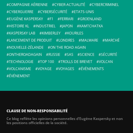
COMPAGNIE AÉRIENNE
CYBER-ACTUALITÉ
CYBERCRIMINEL
CYBERGUERRE
CYBERSÉCURITÉ
ETATS-UNIS
EUGÈNE KASPERSKY
F1
FERRARI
GROENLAND
HISTOIRE KL
INDUSTRIEL
JAPON
KAMTCHATKA
KASPERSKY LAB
KIMBERLEY
KOURILES
LANCEMENT DE PRODUIT
LONDRES
MALWARE
MARCHÉ
NOUVELLE-ZÉLANDE
ON THE ROAD AGAIN
ONTHEROADAGAIN
RUSSIE
SAS
SCIENCE
SÉCURITÉ
TECHNOLOGIE
TOP 100
TROLLS DE BREVET
VOLCAN
VOLCANISME
VOYAGE
VOYAGES
ÉVÈNEMENTS
ÉVÉNEMENT
CLAUSE DE NON-RESPONSABILITÉ
Ce blog reflète les opinions personnelles d'Eugène Kaspersky et non
les positions officielles de la société.