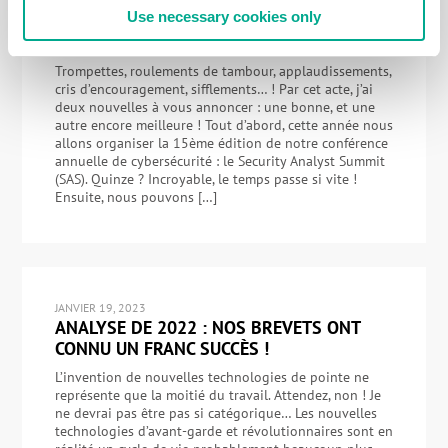
JUIN 27, 2023
Use necessary cookies only
EXPERTS EN CYBERSÉCURITÉ : LE SAS EST
DE RETOUR ET EN PRÉSENTIEL !
Trompettes, roulements de tambour, applaudissements,
cris d’encouragement, sifflements… ! Par cet acte, j’ai
deux nouvelles à vous annoncer : une bonne, et une
autre encore meilleure ! Tout d’abord, cette année nous
allons organiser la 15ème édition de notre conférence
annuelle de cybersécurité : le Security Analyst Summit
(SAS). Quinze ? Incroyable, le temps passe si vite !
Ensuite, nous pouvons […]
JANVIER 19, 2023
ANALYSE DE 2022 : NOS BREVETS ONT
CONNU UN FRANC SUCCÈS !
L’invention de nouvelles technologies de pointe ne
représente que la moitié du travail. Attendez, non ! Je
ne devrai pas être pas si catégorique… Les nouvelles
technologies d’avant-garde et révolutionnaires sont en