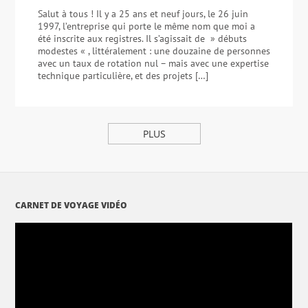
Salut à tous ! Il y a 25 ans et neuf jours, le 26 juin
1997, l’entreprise qui porte le même nom que moi a
été inscrite aux registres. Il s’agissait de » débuts
modestes « , littéralement : une douzaine de personnes
avec un taux de rotation nul – mais avec une expertise
technique particulière, et des projets […]
PLUS
CARNET DE VOYAGE VIDÉO