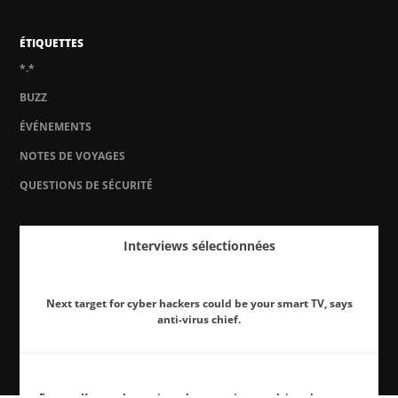
ÉTIQUETTES
*.*
BUZZ
ÉVÉNEMENTS
NOTES DE VOYAGES
QUESTIONS DE SÉCURITÉ
Interviews sélectionnées
Next target for cyber hackers could be your smart TV, says
anti-virus chief.
Eugene Kaspersky: major cyberterrorist attack is only matter