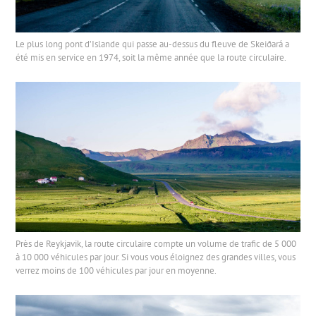
Le plus long pont d’Islande qui passe au-dessus du fleuve de Skeiðará a
été mis en service en 1974, soit la même année que la route circulaire.
Près de Reykjavik, la route circulaire compte un volume de trafic de 5 000
à 10 000 véhicules par jour. Si vous vous éloignez des grandes villes, vous
verrez moins de 100 véhicules par jour en moyenne.