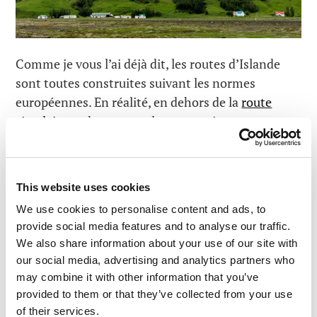
Comme je vous l’ai déjà dit, les routes d’Islande
sont toutes construites suivant les normes
européennes. En réalité, en dehors de la
route
circulaire
et des routes alentours, où nous pouvons
trouver des centres et des endroits touristiques
populaires, les routes d’Islande sont vraiment
problématiques. Plus vous vous éloignez de la
This website uses cookies
route circulaire, et moins il n’y a de goudron. Du
We use cookies to personalise content and ads, to
coup, les entreprises de location de voiture vous
provide social media features and to analyse our traffic.
proposent des assurances en cas d’enlisement (ou
We also share information about your use of our site with
pire, de « noyade ») de votre véhicule sur des
our social media, advertising and analytics partners who
routes secondaires.
may combine it with other information that you’ve
provided to them or that they’ve collected from your use
of their services.