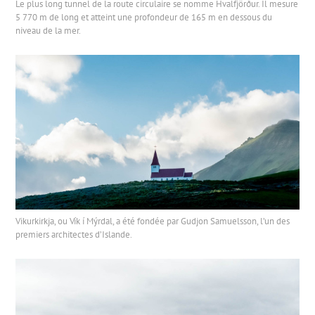
Le plus long tunnel de la route circulaire se nomme Hvalfjörður. Il mesure
5 770 m de long et atteint une profondeur de 165 m en dessous du
niveau de la mer.
Vikurkirkja, ou Vík í Mýrdal, a été fondée par Gudjon Samuelsson, l’un des
premiers architectes d’Islande.