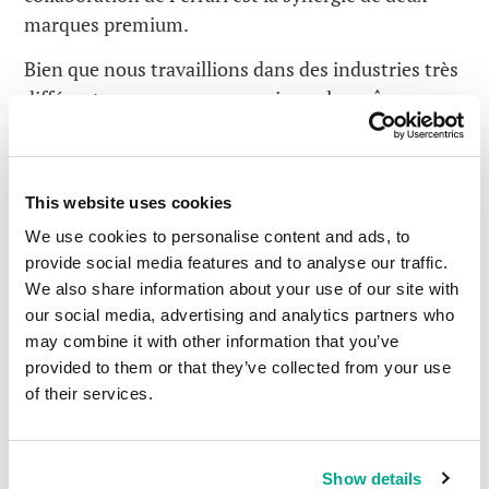
marques premium.
Bien que nous travaillions dans des industries très
différentes, nous sommes unis par les mêmes
valeurs corporatives : un leadership
technologique, une passion pour l’innovation et
une constante envie de s’améliorer dans ce que
This website uses cookies
l’on entreprend. Ok, il y a aussi le fait que l’on
We use cookies to personalise content and ads, to
adore tout ce qui va vite, en plus des drapeaux à
provide social media features and to analyse our traffic.
damier. Mais je vais m’arrêter ici avant que l’on me
We also share information about your use of our site with
dise que je radote : j’ai déjà répété plusieurs fois
our social media, advertising and analytics partners who
pourquoi nous avons choisi de sponsoriser l’équipe
may combine it with other information that you’ve
de Ferrari. Par exemple
ici
et
ici
.
provided to them or that they’ve collected from your use
of their services.
Ps : dimanche dernier, j’ai vu Vettel arriver en
ème
15
position à la fin de la course de Formule 1 à
Sochi
! Le podium était très similaire à celui de la
Show details