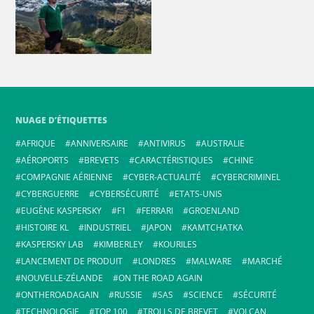
NUAGE D’ÉTIQUETTES
AFRIQUE
ANNIVERSAIRE
ANTIVIRUS
AUSTRALIE
AÉROPORTS
BREVETS
CARACTÉRISTIQUES
CHINE
COMPAGNIE AÉRIENNE
CYBER-ACTUALITÉ
CYBERCRIMINEL
CYBERGUERRE
CYBERSÉCURITÉ
ETATS-UNIS
EUGÈNE KASPERSKY
F1
FERRARI
GROENLAND
HISTOIRE KL
INDUSTRIEL
JAPON
KAMTCHATKA
KASPERSKY LAB
KIMBERLEY
KOURILES
LANCEMENT DE PRODUIT
LONDRES
MALWARE
MARCHÉ
NOUVELLE-ZÉLANDE
ON THE ROAD AGAIN
ONTHEROADAGAIN
RUSSIE
SAS
SCIENCE
SÉCURITÉ
TECHNOLOGIE
TOP 100
TROLLS DE BREVET
VOLCAN