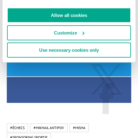
course précédente
. Il me semble que Scuderia
revient en force. En 2016, la coupe sera nôtre !
Allow all cookies
Customize
LIRE LES COMMENTAIRES
0
Use necessary cookies only
#ÉCHECS
#MIKHAIL ANTIPOV
#MISHA
#SPONSORING SPORTIF