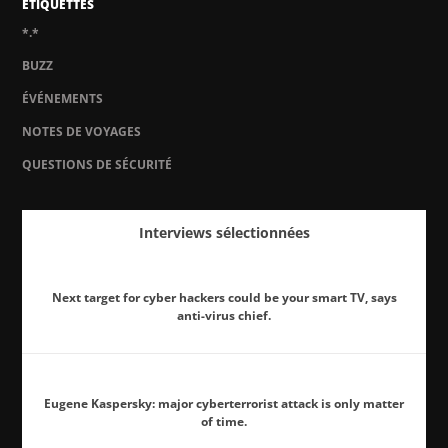
ÉTIQUETTES
*.*
BUZZ
ÉVÉNEMENTS
NOTES DE VOYAGES
QUESTIONS DE SÉCURITÉ
Interviews sélectionnées
Next target for cyber hackers could be your smart TV, says
anti-virus chief.
Eugene Kaspersky: major cyberterrorist attack is only matter
of time.