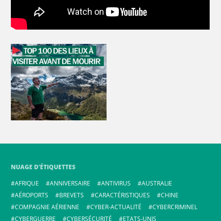
NUAGE D’ÉTIQUETTES
AFRIQUE
ANNIVERSAIRE
ANTIVIRUS
AUSTRALIE
AÉROPORTS
BREVETS
CARACTÉRISTIQUES
CHINE
COMPAGNIE AÉRIENNE
CYBER-ACTUALITÉ
CYBERCRIMINEL
CYBERGUERRE
CYBERSÉCURITÉ
ETATS-UNIS