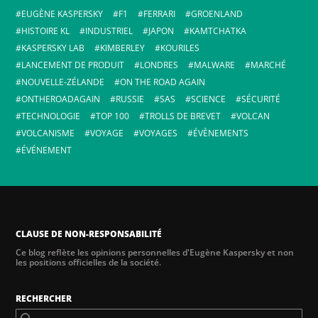
EUGÈNE KASPERSKY
F1
FERRARI
GROENLAND
HISTOIRE KL
INDUSTRIEL
JAPON
KAMTCHATKA
KASPERSKY LAB
KIMBERLEY
KOURILES
LANCEMENT DE PRODUIT
LONDRES
MALWARE
MARCHÉ
NOUVELLE-ZÉLANDE
ON THE ROAD AGAIN
ONTHEROADAGAIN
RUSSIE
SAS
SCIENCE
SÉCURITÉ
TECHNOLOGIE
TOP 100
TROLLS DE BREVET
VOLCAN
VOLCANISME
VOYAGE
VOYAGES
ÉVÈNEMENTS
ÉVÉNEMENT
CLAUSE DE NON-RESPONSABILITÉ
Ce blog reflète les opinions personnelles d'Eugène Kaspersky et non
les positions officielles de la société.
RECHERCHER