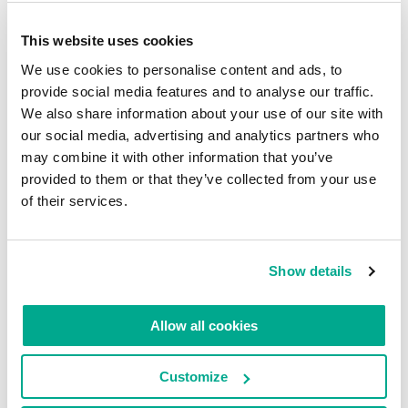
This website uses cookies
We use cookies to personalise content and ads, to
provide social media features and to analyse our traffic.
We also share information about your use of our site with
our social media, advertising and analytics partners who
may combine it with other information that you’ve
provided to them or that they’ve collected from your use
of their services.
Que faut-il faire à Singapour ? En fait,
beaucoup de
choses
, mais le week-end a filé à toute vitesse. Une
chose est sortie du lot et a vraiment pris le dessus
Show details
par rapport à l’ensemble de cette île ville-Etat : la
Formule 1
.
Allow all cookies
En lire plus :Ferrari est de retour
Customize