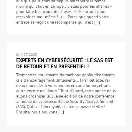
allé que pour admirer depuis ma fenêtre le temps
morne qu’il fait en Europe. J’y étais pour les affaires –
pour faire beaucoup de choses. Mais surtout pour
recevoir ça moi-même ! -> … Parce que quand votre
entreprise reçoit une récompense qui n’est […]
JUIN 27, 2023
EXPERTS EN CYBERSÉCURITÉ : LE SAS EST
DE RETOUR ET EN PRÉSENTIEL !
Trompettes, roulements de tambour, applaudissements,
cris d’encouragement, sifflements… ! Par cet acte, j’ai
deux nouvelles à vous annoncer : une bonne, et une
autre encore meilleure ! Tout d’abord, cette année nous
allons organiser la 15ème édition de notre conférence
annuelle de cybersécurité : le Security Analyst Summit
(SAS). Quinze ? Incroyable, le temps passe si vite !
Ensuite, nous pouvons […]