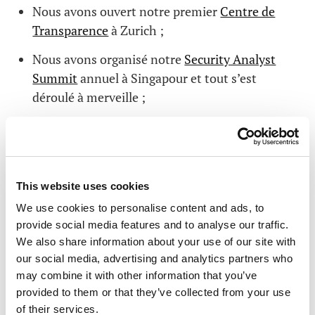
Nous avons ouvert notre premier
Centre de
Transparence
à Zurich ;
Nous avons organisé notre
Security Analyst
Summit
annuel à Singapour et tout s’est
déroulé à merveille ;
Nous avons complètement
changé l’image
de
l’entreprise, aspect non négligeable, juste à
temps pour 2020 ;
This website uses cookies
Nous avons réalisé et validé
l’audit SOC 2
, un
We use cookies to personalise content and ads, to
examen
très difficile
vraiment horrible mais
provide social media features and to analyse our traffic.
plus que nécessaire ;
We also share information about your use of our site with
Nous avons lancé un nouveau portail qui étudie
our social media, advertising and analytics partners who
la malveillance d’un ordinateur. Désormais, si
may combine it with other information that you’ve
provided to them or that they’ve collected from your use
vous rencontrez un ou des fichiers suspects,
of their services.