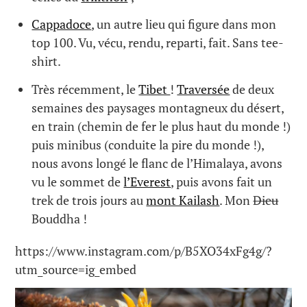
Cappadoce
, un autre lieu qui figure dans mon
top 100. Vu, vécu, rendu, reparti, fait. Sans tee-
shirt.
Très récemment, le
Tibet
!
Traversée
de deux
semaines des paysages montagneux du désert,
en train (chemin de fer le plus haut du monde !)
puis minibus (conduite la pire du monde !),
nous avons longé le flanc de l’Himalaya, avons
vu le sommet de
l’Everest
, puis avons fait un
trek de trois jours au
mont Kailash
. Mon
Dieu
Bouddha !
https://www.instagram.com/p/B5XO34xFg4g/?
utm_source=ig_embed