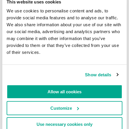
This website uses cookies
We use cookies to personalise content and ads, to
Hmm, je me suis déjà rendu par
ici
, mais de l’autre
provide social media features and to analyse our traffic.
côté.
We also share information about your use of our site with
our social media, advertising and analytics partners who
may combine it with other information that you’ve
provided to them or that they’ve collected from your use
of their services.
Show details
Allow all cookies
Customize
Encore et encore…le long des fameux points
Use necessary cookies only
d’intérêt de
South Bank
…