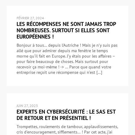
FÉVRIER 27, 2024
LES RÉCOMPENSES NE SONT JAMAIS TROP
NOMBREUSES. SURTOUT SI ELLES SONT
EUROPÉENNES !
Bonjour à tous… depuis l’Autriche ! Mais je n’y suis pas
allé que pour admirer depuis ma fenêtre le temps
morne qu’il fait en Europe. J’y étais pour les affaires –
pour faire beaucoup de choses. Mais surtout pour
recevoir ça moi-même ! -> … Parce que quand votre
entreprise reçoit une récompense qui n’est […]
JUIN 27, 2023
EXPERTS EN CYBERSÉCURITÉ : LE SAS EST
DE RETOUR ET EN PRÉSENTIEL !
Trompettes, roulements de tambour, applaudissements,
cris d’encouragement, sifflements… ! Par cet acte, j’ai