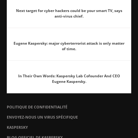
Next target for cyber hackers could be your smart TV, says
anti-virus chief.
Eugene Kaspersky: major cyberterrorist attack is only matter
of time.
In Their Own Words: Kaspersky Lab Cofounder And CEO
Eugene Kaspersky.
POLITIQUE DE CONFIDENTIALITÉ
ENVOYEZ-NOUS UN VIRUS SPÉCIFIQUE
KASPERSKY
BLOG OFFICIEL DE KASPERSKY