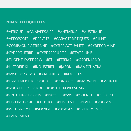
NUAGE D’ÉTIQUETTES
AFRIQUE
ANNIVERSAIRE
ANTIVIRUS
AUSTRALIE
AÉROPORTS
BREVETS
CARACTÉRISTIQUES
CHINE
COMPAGNIE AÉRIENNE
CYBER-ACTUALITÉ
CYBERCRIMINEL
CYBERGUERRE
CYBERSÉCURITÉ
ETATS-UNIS
EUGÈNE KASPERSKY
F1
FERRARI
GROENLAND
HISTOIRE KL
INDUSTRIEL
JAPON
KAMTCHATKA
KASPERSKY LAB
KIMBERLEY
KOURILES
LANCEMENT DE PRODUIT
LONDRES
MALWARE
MARCHÉ
NOUVELLE-ZÉLANDE
ON THE ROAD AGAIN
ONTHEROADAGAIN
RUSSIE
SAS
SCIENCE
SÉCURITÉ
TECHNOLOGIE
TOP 100
TROLLS DE BREVET
VOLCAN
VOLCANISME
VOYAGE
VOYAGES
ÉVÈNEMENTS
ÉVÉNEMENT