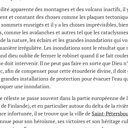
ilité apparente des montagnes et des volcans inactifs, il y
nt et constant des choses comme les plaques tectonique
es sommets enneigés et il y a les choses imprévisibles, bie
s, comme les avalanches et autres tel que les cataclysmes. 
 de la nature, les éclairs et les grandes inondations qui vo
anière irrégulière. Les inondations sont le résultat que
d dieu oublie de fermer le robinet quand il se fait couler
doit intervenir. Il ne peut pas faire en sorte que Dieu n
c, afin de compenser pour cette étourderie divine, il doit 
 grandes installations de protection pour évacuer l’eau qui
voquer une inondation.
 céleste se passe souvent dans la partie européenne de l
 de Finlande), et en particulier autour du delta de la riviè
ce infortunée, il se trouve que la ville de
Saint-Pétersbo
 connue pour son héroïsme, ses victoires et son héritage cu