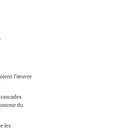
e
soient l’œuvre
 cascades
l’homme du
e les