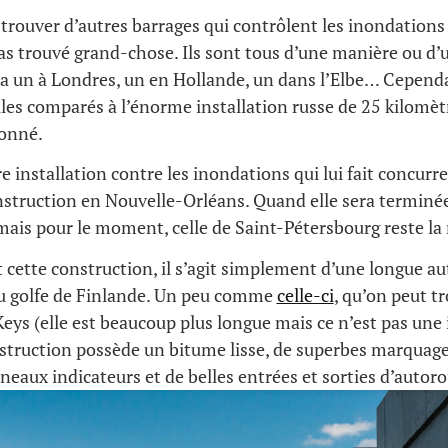
e trouver d’autres barrages qui contrôlent les inondations
pas trouvé grand-chose. Ils sont tous d’une manière ou d’
en a un à Londres, un en Hollande, un dans l’Elbe… Cependa
es comparés à l’énorme installation russe de 25 kilomètr
ionné.
re installation contre les inondations qui lui fait concurre
nstruction en Nouvelle-Orléans. Quand elle sera terminée,
mais pour le moment, celle de Saint-Pétersbourg reste la
it cette construction, il s’agit simplement d’une longue a
 du golfe de Finlande. Un peu comme
celle-ci
, qu’on peut t
ys (elle est beaucoup plus longue mais ce n’est pas une i
struction possède un bitume lisse, de superbes marquage
neaux indicateurs et de belles entrées et sorties d’autoro