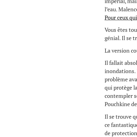
impérial, ma
l’eau. Malenc
Pour ceux qui
Vous êtes tou
génial. Il se 
La version co
Il fallait ab
inondations. E
problème ava
qui protège l
contempler so
Pouchkine de
Il se trouve q
ce fantastiqu
de protection