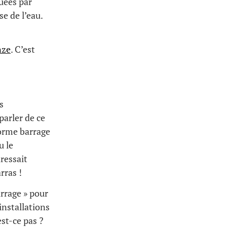
uées par
e de l’eau.
nze
. C’est
s
parler de ce
orme barrage
u le
ressait
rras !
arrage » pour
installations
est-ce pas ?