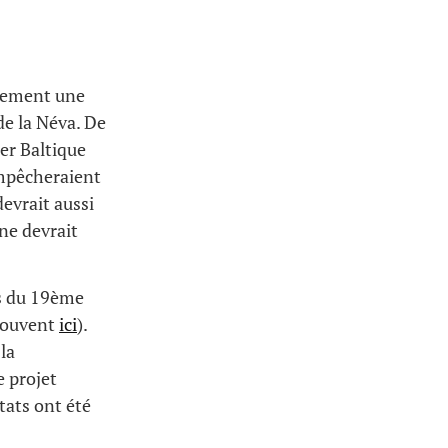
alement une
de la Néva. De
er Baltique
 empêcheraient
devrait aussi
ne devrait
rs du 19ème
trouvent
ici
).
la
e projet
tats ont été