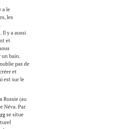
 a le
s, les
n
Il y a aussi
nt et
 nous
 un bain.
’oublie pas de
créer et
 est sur le
a Russie (au
re Néva. Par
urg
se situe
lturel