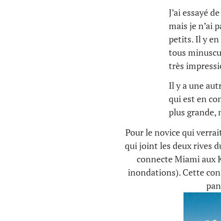
J’ai essayé d
mais je n’ai 
petits. Il y 
tous minuscul
très impress
Il y a une aut
qui est en co
plus grande, 
Pour le novice qui verra
qui joint les deux rives
connecte Miami aux Ke
inondations). Cette con
pan