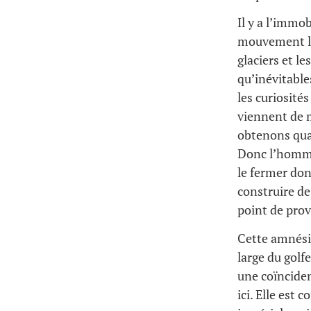
Il y a l’immob
mouvement le
glaciers et l
qu’inévitable
les curiosités
viennent de m
obtenons quan
Donc l’homme 
le fermer don
construire de
point de pro
Cette amnésie
large du golfe
une coïnciden
ici. Elle est