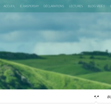
ACCUEIL
E. KASPERSKY
DÉCLARATIONS
LECTURES
BLOG VIDÉO
*.*
B