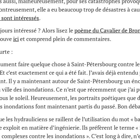
is aussi, malheureusement, pour ses catastrophes provoq
ontreusement, elle a eu beaucoup trop de désastres à caus
 sont intéressés
.
jours intéressé ? Alors lisez le
poème du Cavalier de Bro
trouve
ici
et comprend plein de commentaires.
urte :
solument faire quelque chose à Saint-Pétersbourg contre le
t c’est exactement ce qui a été fait. J’avais déjà entendu 
nt. Il y a maintenant autour de Saint-Pétersbourg un én
a ville des inondations. Ce n’est que récemment que j’ai p
us le soleil. Heureusement, les portraits poétiques que d
s inondations font maintenant partis du passé. Bon déba
ue les hydrauliciens se raillent de l’utilisation du mot « b
e exploit en matière d’ingénierie. Ils préfèrent le terme « 
 complexes contre les inondations ». C’est long à dire, n’