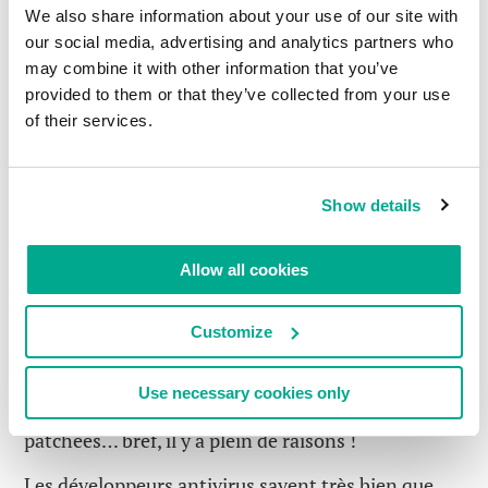
ordinateur, vous accusez tout de suite l’antivirus.
We also share information about your use of our site with
Oui, c’est une solution facile au problème. Enfin,
our social media, advertising and analytics partners who
may combine it with other information that you’ve
jusqu’à ce que le problème revienne, ce qui finira
provided to them or that they’ve collected from your use
par arriver car la cause du problème ne s’est pas
of their services.
évaporée.
Il existe d’ailleurs des centaines de raisons pour
lesquelles un ordinateur pourraient être ralenti.
Show details
Des raisons qui n’ont rien à voir avec la protection
antivirus. Comme par exemple de mauvais
Allow all cookies
paramètres Windows, du matériel ancien ou
défectueux, des logiciels incompatibles, un
Customize
manque d’espace libre ou un disque dur fragmenté,
de nombreux plugins inutiles ou juste une masse
Use necessary cookies only
de logiciels inutiles, des applications non
patchées… bref, il y a plein de raisons !
Les développeurs antivirus savent très bien que