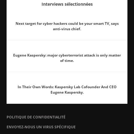
Interviews sélectionnées
Next target for cyber hackers could be your smart TV, says
anti-virus chief.
Eugene Kaspersky: major cyberterrorist attack is only matter
of time.
In Their Own Words: Kaspersky Lab Cofounder And CEO
Eugene Kaspersky.
POLITIQUE DE CONFIDENTIALITÉ
ENVOYEZ-NOUS UN VIRUS SPÉCIFIQUE