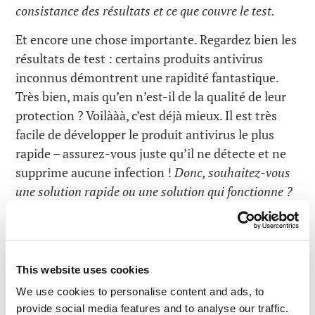
consistance des résultats et ce que couvre le test.
Et encore une chose importante. Regardez bien les
résultats de test : certains produits antivirus
inconnus démontrent une rapidité fantastique.
Très bien, mais qu’en n’est-il de la qualité de leur
protection ? Voilààà, c’est déjà mieux. Il est très
facile de développer le produit antivirus le plus
rapide – assurez-vous juste qu’il ne détecte et ne
supprime aucune infection !
Donc, souhaitez-vous
une solution rapide ou une solution qui fonctionne ?
Voilà ! Le plus important est l’équilibre entre
» rapide » et » une solution qui fonctionne « .
Et enfin.
This website uses cookies
Malheureusement, on trouve un autre stéréotype
We use cookies to personalise content and ads, to
très répandu : dès que quelque chose ralenti votre
provide social media features and to analyse our traffic.