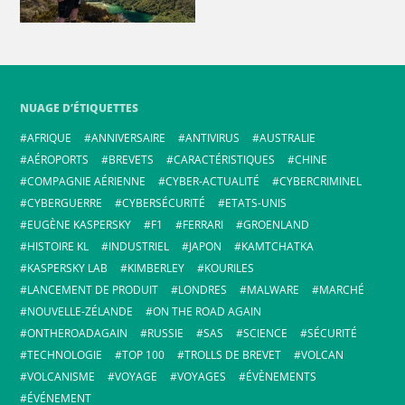
NUAGE D’ÉTIQUETTES
AFRIQUE
ANNIVERSAIRE
ANTIVIRUS
AUSTRALIE
AÉROPORTS
BREVETS
CARACTÉRISTIQUES
CHINE
COMPAGNIE AÉRIENNE
CYBER-ACTUALITÉ
CYBERCRIMINEL
CYBERGUERRE
CYBERSÉCURITÉ
ETATS-UNIS
EUGÈNE KASPERSKY
F1
FERRARI
GROENLAND
HISTOIRE KL
INDUSTRIEL
JAPON
KAMTCHATKA
KASPERSKY LAB
KIMBERLEY
KOURILES
LANCEMENT DE PRODUIT
LONDRES
MALWARE
MARCHÉ
NOUVELLE-ZÉLANDE
ON THE ROAD AGAIN
ONTHEROADAGAIN
RUSSIE
SAS
SCIENCE
SÉCURITÉ
TECHNOLOGIE
TOP 100
TROLLS DE BREVET
VOLCAN
VOLCANISME
VOYAGE
VOYAGES
ÉVÈNEMENTS
ÉVÉNEMENT