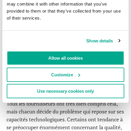
euclidienne. Tout est possible. Cependant, cela
may combine it with other information that you’ve
signifierait probablement des tests totalement
provided to them or that they’ve collected from your use
inconnus avec des résultats douteux, ou l’ajout de
of their services.
leurs résultats aux statistiques globales ne
changerait pas la situation dans son ensemble. La
magie des grands nombres !
Show details
Et…la principale conclusion :
Allow all cookies
Les tests sont l’un des critères les plus importants
pour choisir sa protection. Après tout, la plupart
Customize
des utilisateurs croiront toujours plus une source
indépendante qu’une jolie couverture, qui,
Use necessary cookies only
avouons-le, prétend toujours être la meilleure.
Tous les fournisseurs ont très bien compris cela,
mais chacun décide du problème qui repose sur ses
capacités technologiques. Certains ont tendance à
se préoccuper énormément concernant la qualité,