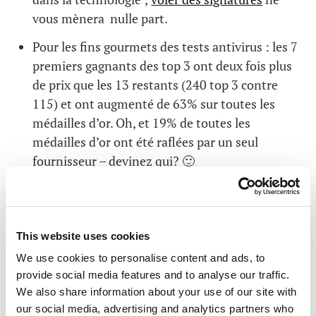
vous mènera nulle part.
Pour les fins gourmets des tests antivirus : les 7
premiers gagnants des top 3 ont deux fois plus
de prix que les 13 restants (240 top 3 contre
115) et ont augmenté de 63% sur toutes les
médailles d’or. Oh, et 19% de toutes les
médailles d’or ont été raflées par un seul
fournisseur – devinez qui? 🙂
Le lecteur pointilleux pourrait demander : l’ajout
de statistiques d’autres tests réalisés en
laboratoire peut affecter les résultats?
This website uses cookies
We use cookies to personalise content and ads, to
Réponse – tout est théoriquement possible. Il
provide social media features and to analyse our traffic.
existe d’autres théories sur la gravitation et il y a la
We also share information about your use of our site with
géométrie hyperbolique qui défie la géométrie
our social media, advertising and analytics partners who