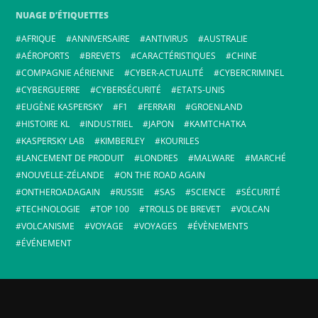
NUAGE D’ÉTIQUETTES
AFRIQUE
ANNIVERSAIRE
ANTIVIRUS
AUSTRALIE
AÉROPORTS
BREVETS
CARACTÉRISTIQUES
CHINE
COMPAGNIE AÉRIENNE
CYBER-ACTUALITÉ
CYBERCRIMINEL
CYBERGUERRE
CYBERSÉCURITÉ
ETATS-UNIS
EUGÈNE KASPERSKY
F1
FERRARI
GROENLAND
HISTOIRE KL
INDUSTRIEL
JAPON
KAMTCHATKA
KASPERSKY LAB
KIMBERLEY
KOURILES
LANCEMENT DE PRODUIT
LONDRES
MALWARE
MARCHÉ
NOUVELLE-ZÉLANDE
ON THE ROAD AGAIN
ONTHEROADAGAIN
RUSSIE
SAS
SCIENCE
SÉCURITÉ
TECHNOLOGIE
TOP 100
TROLLS DE BREVET
VOLCAN
VOLCANISME
VOYAGE
VOYAGES
ÉVÈNEMENTS
ÉVÉNEMENT