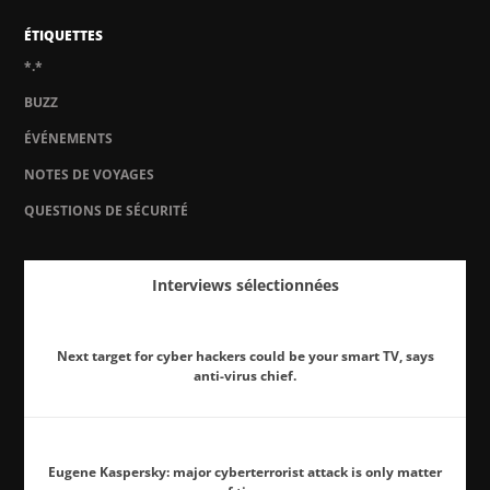
ÉTIQUETTES
*.*
BUZZ
ÉVÉNEMENTS
NOTES DE VOYAGES
QUESTIONS DE SÉCURITÉ
Interviews sélectionnées
Next target for cyber hackers could be your smart TV, says
anti-virus chief.
Eugene Kaspersky: major cyberterrorist attack is only matter