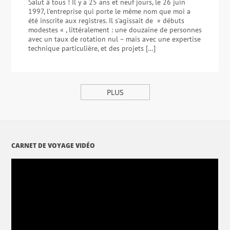
Salut à tous ! Il y a 25 ans et neuf jours, le 26 juin
1997, l’entreprise qui porte le même nom que moi a
été inscrite aux registres. Il s’agissait de » débuts
modestes « , littéralement : une douzaine de personnes
avec un taux de rotation nul – mais avec une expertise
technique particulière, et des projets […]
PLUS
CARNET DE VOYAGE VIDÉO