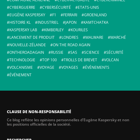
CYBERGUERRE
CYBERSÉCURITÉ
ETATS-UNIS
EUGÈNE KASPERSKY
F1
FERRARI
GROENLAND
HISTOIRE KL
INDUSTRIEL
JAPON
KAMTCHATKA
KASPERSKY LAB
KIMBERLEY
KOURILES
LANCEMENT DE PRODUIT
LONDRES
MALWARE
MARCHÉ
NOUVELLE-ZÉLANDE
ON THE ROAD AGAIN
ONTHEROADAGAIN
RUSSIE
SAS
SCIENCE
SÉCURITÉ
TECHNOLOGIE
TOP 100
TROLLS DE BREVET
VOLCAN
VOLCANISME
VOYAGE
VOYAGES
ÉVÈNEMENTS
ÉVÉNEMENT
CLAUSE DE NON-RESPONSABILITÉ
Ce blog reflète les opinions personnelles d'Eugène Kaspersky et non
les positions officielles de la société.