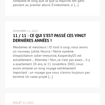
complexe et long que ce que la majorité des gens
pensent au premier abord. Évidemment, si […]
NOVEMBRE 11, 2022
11 / 11 : CE QUI S’EST PASSÉ CES VINGT
DERNIÈRES ANNÉES !
Mesdames et messieurs ! Et tout à coup, nous avons
un nouveau jubilé. Hourra ! Notre système
d’exploitation cyber-immunisé, KasperskyOS est
actuellement… Attendez ! Non, ce n’est pas exact… Il y
a exactement 20 ans, le 11 novembre 2002, nous
avons entamé un long voyage extrêmement
important : un voyage que nous n’avons toujours pas
terminé. Un vaste projet […]
JUILLET 21, 2022