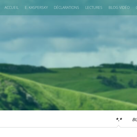
ACCUEIL
E. KASPERSKY
DÉCLARATIONS
LECTURES
BLOG VIDÉO
*.*
B