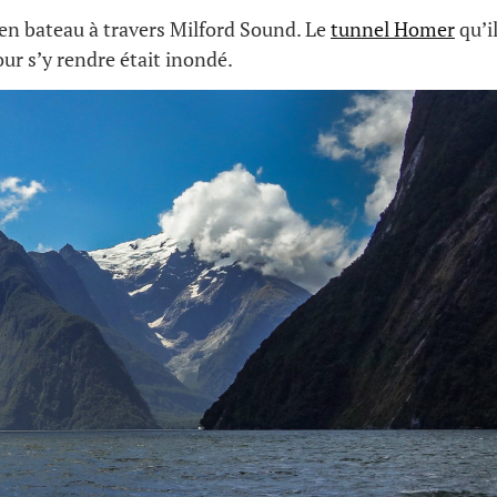
en bateau à travers Milford Sound. Le
tunnel Homer
qu’il
r s’y rendre était inondé.