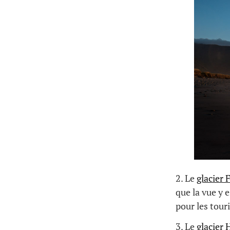
2. Le
glacier 
que la vue y 
pour les touri
3. Le
glacier 