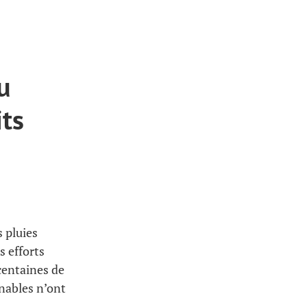
u
its
 pluies
s efforts
centaines de
nables n’ont