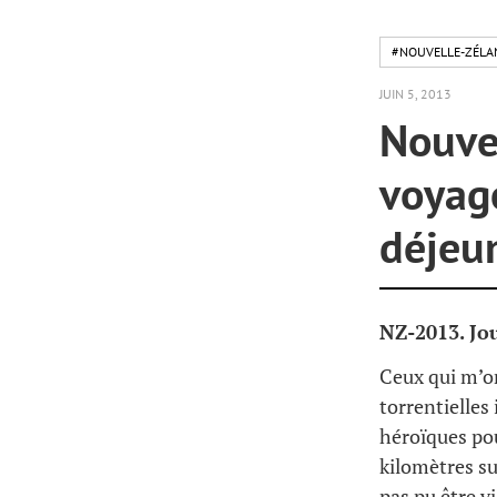
#NOUVELLE-ZÉLA
JUIN 5, 2013
Nouve
voyage
déjeun
NZ-2013. Jou
Ceux qui m’o
torrentielles
héroïques pou
kilomètres su
pas pu être v