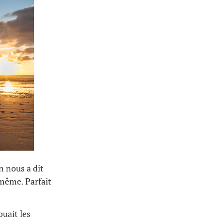
n nous a dit
-même. Parfait
ouait les