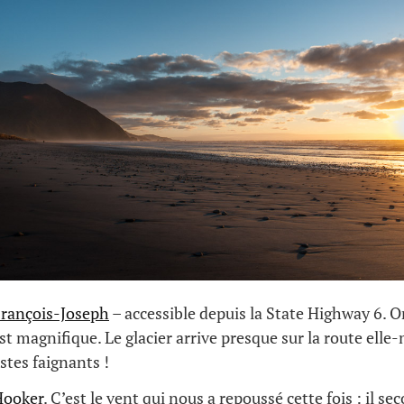
François-Joseph
– accessible depuis la State Highway 6. O
est magnifique. Le glacier arrive presque sur la route elle
stes faignants !
Hooker
. C’est le vent qui nous a repoussé cette fois : il sec