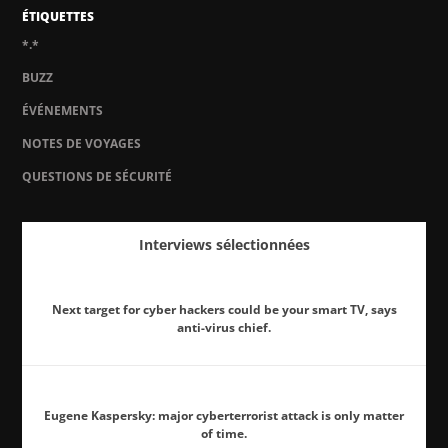
ÉTIQUETTES
*.*
BUZZ
ÉVÉNEMENTS
NOTES DE VOYAGES
QUESTIONS DE SÉCURITÉ
Interviews sélectionnées
Next target for cyber hackers could be your smart TV, says
anti-virus chief.
Eugene Kaspersky: major cyberterrorist attack is only matter
of time.