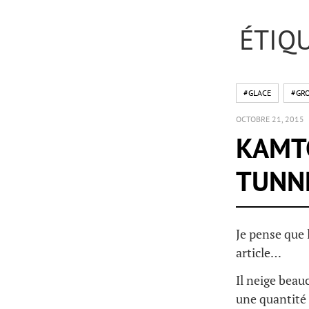
ÉTIQ
#GLACE
#GR
OCTOBRE 21, 2015
KAMTC
TUNNE
Je pense que 
article…
Il neige beau
une quantité 