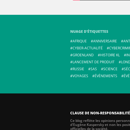
NUAGE D’ÉTIQUETTES
AFRIQUE
ANNIVERSAIRE
ANT
CYBER-ACTUALITÉ
CYBERCRIMI
GROENLAND
HISTOIRE KL
I
LANCEMENT DE PRODUIT
LOND
RUSSIE
SAS
SCIENCE
SÉC
VOYAGES
ÉVÈNEMENTS
ÉV
CLAUSE DE NON-RESPONSABILITÉ
Ce blog reflète les opinions personn
d'Eugène Kaspersky et non les posi
officielles de la société.