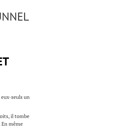
UNNEL
ET
 eux-seuls un
its, il tombe
es. En même