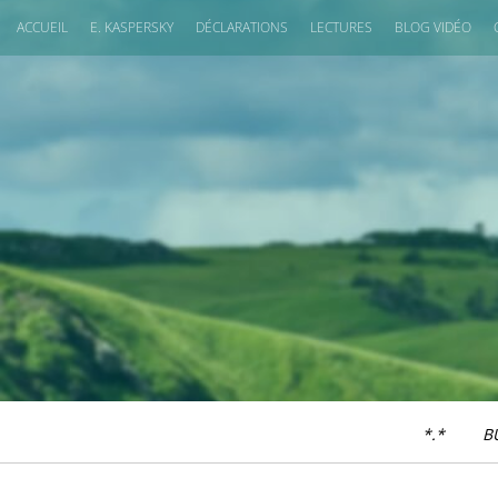
ACCUEIL
E. KASPERSKY
DÉCLARATIONS
LECTURES
BLOG VIDÉO
*.*
B