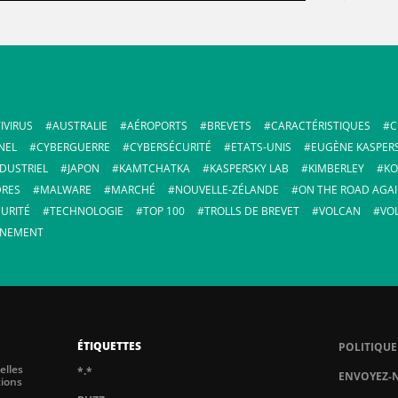
IVIRUS
AUSTRALIE
AÉROPORTS
BREVETS
CARACTÉRISTIQUES
C
NEL
CYBERGUERRE
CYBERSÉCURITÉ
ETATS-UNIS
EUGÈNE KASPER
NDUSTRIEL
JAPON
KAMTCHATKA
KASPERSKY LAB
KIMBERLEY
KO
RES
MALWARE
MARCHÉ
NOUVELLE-ZÉLANDE
ON THE ROAD AGA
URITÉ
TECHNOLOGIE
TOP 100
TROLLS DE BREVET
VOLCAN
VO
ÉNEMENT
ÉTIQUETTES
POLITIQUE
elles
*.*
ENVOYEZ-N
tions