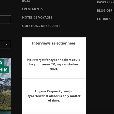
BUZZ
KASPERSK
ÉVÉNEMENTS
BLOG OFFI
NOTES DE VOYAGES
COOKIES
QUESTIONS DE SÉCURITÉ
Interviews sélectionnées
Next target for cyber hackers could
be your smart TV, says anti-virus
chief.
Eugene Kaspersky: major
cyberterrorist attack is only matter
of time.