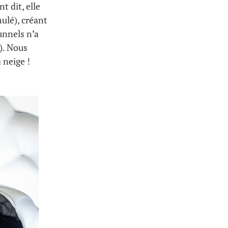
 dit, elle
ulé), créant
unnels n’a
). Nous
 neige !