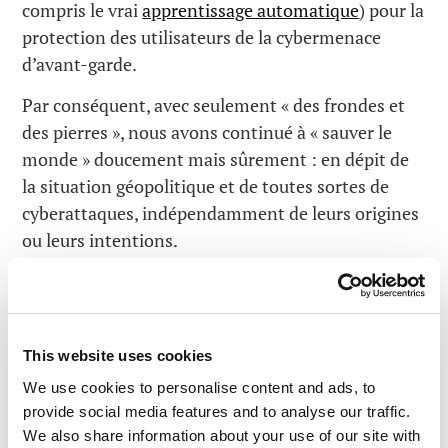
compris le vrai
apprentissage automatique
) pour la
protection des utilisateurs de la cybermenace
d’avant-garde.
Par conséquent, avec seulement « des frondes et
des pierres », nous avons continué à « sauver le
monde » doucement mais sûrement : en dépit de
la situation géopolitique et de toutes sortes de
cyberattaques, indépendamment de leurs origines
ou leurs intentions.
Et à présent, le destin nous a conduits vers un
nouveau challenge. Et pas seulement nous : il
s’agit également d’un défi pour tous les utilisateurs
This website uses cookies
d’ordinateurs et tout l’écosystème des
développeurs indépendants sur Windows.
We use cookies to personalise content and ads, to
provide social media features and to analyse our traffic.
En lire plus :C’en est trop. J’en ai assez !
We also share information about your use of our site with