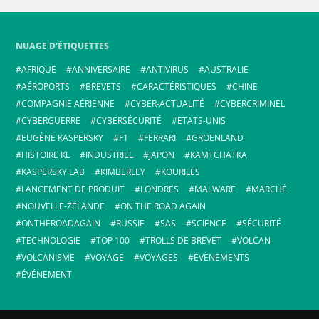
NUAGE D’ÉTIQUETTES
AFRIQUE
ANNIVERSAIRE
ANTIVIRUS
AUSTRALIE
AÉROPORTS
BREVETS
CARACTÉRISTIQUES
CHINE
COMPAGNIE AÉRIENNE
CYBER-ACTUALITÉ
CYBERCRIMINEL
CYBERGUERRE
CYBERSÉCURITÉ
ETATS-UNIS
EUGÈNE KASPERSKY
F1
FERRARI
GROENLAND
HISTOIRE KL
INDUSTRIEL
JAPON
KAMTCHATKA
KASPERSKY LAB
KIMBERLEY
KOURILES
LANCEMENT DE PRODUIT
LONDRES
MALWARE
MARCHÉ
NOUVELLE-ZÉLANDE
ON THE ROAD AGAIN
ONTHEROADAGAIN
RUSSIE
SAS
SCIENCE
SÉCURITÉ
TECHNOLOGIE
TOP 100
TROLLS DE BREVET
VOLCAN
VOLCANISME
VOYAGE
VOYAGES
ÉVÈNEMENTS
ÉVÉNEMENT