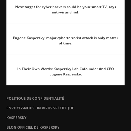
Next target for cyber hackers could be your smart TV, says
anti-virus chief.
Eugene Kaspersky: major cyberterrorist attack is only matter
of time.
In Their Own Words: Kaspersky Lab Cofounder And CEO
Eugene Kaspersky.
POLITIQUE DE CONFIDENTIALITÉ
ENVOYEZ-NOUS UN VIRUS SPÉCIFIQUE
KASPERSKY
BLOG OFFICIEL DE KASPERSKY