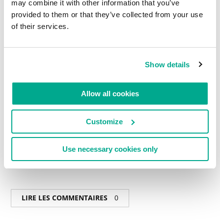
may combine it with other information that you’ve
provided to them or that they’ve collected from your use
of their services.
Show details
Allow all cookies
Customize
La vue depuis ma fenêtre. Pas mal du tout. Je
recommande.
Use necessary cookies only
En lire plus :L’hôtel des paons.
LIRE LES COMMENTAIRES
0