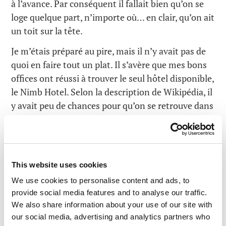
à l’avance. Par conséquent il fallait bien qu’on se
loge quelque part, n’importe où… en clair, qu’on ait
un toit sur la tête.
Je m’étais préparé au pire, mais il n’y avait pas de
quoi en faire tout un plat. Il s’avère que mes bons
offices ont réussi à trouver le seul hôtel disponible,
le Nimb Hotel. Selon la description de Wikipédia, il
y avait peu de chances pour qu’on se retrouve dans
un asile de nuit :). De plus, il était incroyablement
pratique, situé à seulement 5 petites minutes de
marche de la salle de
conférence
où j’avais ma
présentation. Il y avait juste un problème : les
This website uses cookies
paons ! Criant de toute leurs forces, juste en-
We use cookies to personalise content and ads, to
dessous de nos fenêtres !
provide social media features and to analyse our traffic.
We also share information about your use of our site with
our social media, advertising and analytics partners who