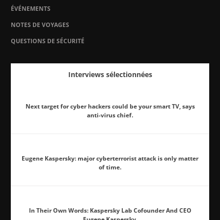
ÉVÉNEMENTS
NOTES DE VOYAGES
QUESTIONS DE SÉCURITÉ
Interviews sélectionnées
Next target for cyber hackers could be your smart TV, says
anti-virus chief.
Eugene Kaspersky: major cyberterrorist attack is only matter
of time.
In Their Own Words: Kaspersky Lab Cofounder And CEO
Eugene Kaspersky.