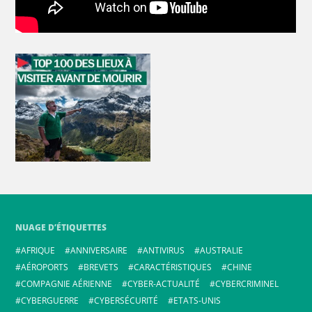
NUAGE D’ÉTIQUETTES
AFRIQUE
ANNIVERSAIRE
ANTIVIRUS
AUSTRALIE
AÉROPORTS
BREVETS
CARACTÉRISTIQUES
CHINE
COMPAGNIE AÉRIENNE
CYBER-ACTUALITÉ
CYBERCRIMINEL
CYBERGUERRE
CYBERSÉCURITÉ
ETATS-UNIS