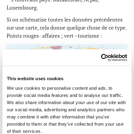
Luxembourg.
Si on schématise toutes les données précédentes
sur une carte, cela donne quelque chose de ce type.
Points rouges- affaires ; vert –tourisme :
This website uses cookies
We use cookies to personalise content and ads, to
provide social media features and to analyse our traffic.
We also share information about your use of our site with
our social media, advertising and analytics partners who
may combine it with other information that you’ve
Et voici un résumé de mes déplacements autour du
provided to them or that they’ve collected from your use
globe en 2014, par ordre d’apparition dans mon
of their services.