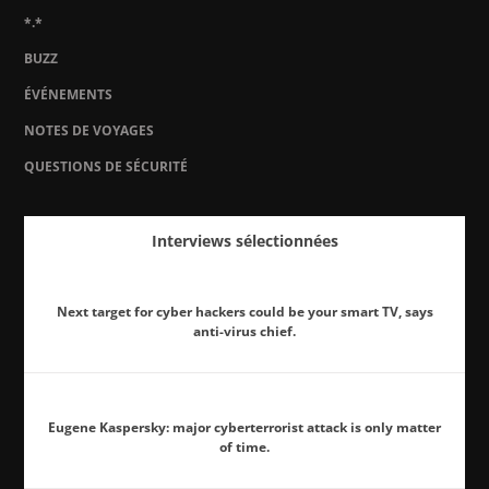
*.*
BUZZ
ÉVÉNEMENTS
NOTES DE VOYAGES
QUESTIONS DE SÉCURITÉ
Interviews sélectionnées
Next target for cyber hackers could be your smart TV, says
anti-virus chief.
Eugene Kaspersky: major cyberterrorist attack is only matter
of time.