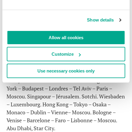
carnet de bord :
Moscou – Londres – Davos – Tel Aviv – Moscou.
Show details
Punta Cana – Sao Paulo – Brésil – Punta Arenas –
Riyad – Rome – Hanovre – Séoul – Sanya – Moscou.
Allow all cookies
Baikonour. Washington – Boston – Hawaï – San
Francisco – Moscou. Londres à nouveau. Tokyo.
Customize
Londres, Monaco. Munich, Bergen, Hong Kong –
Katmandou – Bombay – Genève – Moscou.
Use necessary cookies only
Petropavlovsk-Kamchatsky – archipel des Kouriles
– Ioujno-Sakhalinsk – Moscou. Washington – New
York – Budapest – Londres – Tel Aviv – Paris –
Moscou. Singapour – Jérusalem. Sotchi. Wiesbaden
– Luxembourg. Hong Kong – Tokyo – Osaka –
Monaco – Dublin – Vienne– Moscou. Bologne –
Venise – Barcelone – Faro – Lisbonne – Moscou.
Abu Dhabi, Star City.