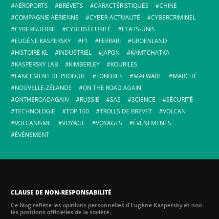
AÉROPORTS
BREVETS
CARACTÉRISTIQUES
CHINE
COMPAGNIE AÉRIENNE
CYBER-ACTUALITÉ
CYBERCRIMINEL
CYBERGUERRE
CYBERSÉCURITÉ
ETATS-UNIS
EUGÈNE KASPERSKY
F1
FERRARI
GROENLAND
HISTOIRE KL
INDUSTRIEL
JAPON
KAMTCHATKA
KASPERSKY LAB
KIMBERLEY
KOURILES
LANCEMENT DE PRODUIT
LONDRES
MALWARE
MARCHÉ
NOUVELLE-ZÉLANDE
ON THE ROAD AGAIN
ONTHEROADAGAIN
RUSSIE
SAS
SCIENCE
SÉCURITÉ
TECHNOLOGIE
TOP 100
TROLLS DE BREVET
VOLCAN
VOLCANISME
VOYAGE
VOYAGES
ÉVÈNEMENTS
ÉVÉNEMENT
CLAUSE DE NON-RESPONSABILITÉ
Ce blog reflète les opinions personnelles d'Eugène Kaspersky et non
les positions officielles de la société.