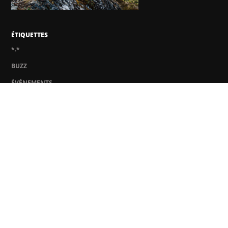
ÉTIQUETTES
*.*
BUZZ
ÉVÉNEMENTS
NOTES DE VOYAGES
QUESTIONS DE SÉCURITÉ
Interviews sélectionnées
Next target for cyber hackers could be your smart TV, says
anti-virus chief.