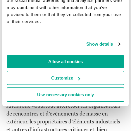
our social media, advertising and analytics partners who
may combine it with other information that you’ve
provided to them or that they’ve collected from your use
of their services.
Juste après la conversation mentionnée ci-dessus,
le système signale immédiatement si le vol d’un
drone en particulier est autorisé et si tout va bien.
Show details
S’il existe un danger potentiel, le logiciel envoie un
signal au hardware pour neutraliser la menace.
Dans un premier temps, on invite poliment le
Allow all cookies
drone à partir. Si cette tentative ne fonctionne pas,
nous avons recours à plusieurs méthodes de…
Customize
persuasion – toujours dans le respect de la loi, au
cas où vous vous poseriez la question.
Use necessary cookies only
Antidrone va surtout intéresser les organisateurs
de rencontres et d’événements de masse en
extérieur, les propriétaires d’éléments industriels
et autres d’infrastructures critiques et, bien