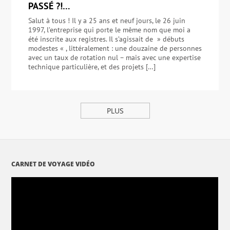
PASSÉ ?!…
Salut à tous ! Il y a 25 ans et neuf jours, le 26 juin
1997, l’entreprise qui porte le même nom que moi a
été inscrite aux registres. Il s’agissait de » débuts
modestes « , littéralement : une douzaine de personnes
avec un taux de rotation nul – mais avec une expertise
technique particulière, et des projets […]
PLUS
CARNET DE VOYAGE VIDÉO