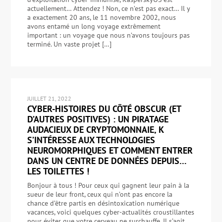
actuellement… Attendez ! Non, ce n’est pas exact… Il y
a exactement 20 ans, le 11 novembre 2002, nous
avons entamé un long voyage extrêmement
important : un voyage que nous n’avons toujours pas
terminé. Un vaste projet […]
JUILLET 21, 2022
CYBER-HISTOIRES DU CÔTÉ OBSCUR (ET
D’AUTRES POSITIVES) : UN PIRATAGE
AUDACIEUX DE CRYPTOMONNAIE, K
S’INTÉRESSE AUX TECHNOLOGIES
NEUROMORPHIQUES ET COMMENT ENTRER
DANS UN CENTRE DE DONNÉES DEPUIS…
LES TOILETTES !
Bonjour à tous ! Pour ceux qui gagnent leur pain à la
sueur de leur front, ceux qui n’ont pas encore la
chance d’être partis en désintoxication numérique
vacances, voici quelques cyber-actualités croustillantes
pour éviter que votre cerveau ne surchauffe. Il s’agit