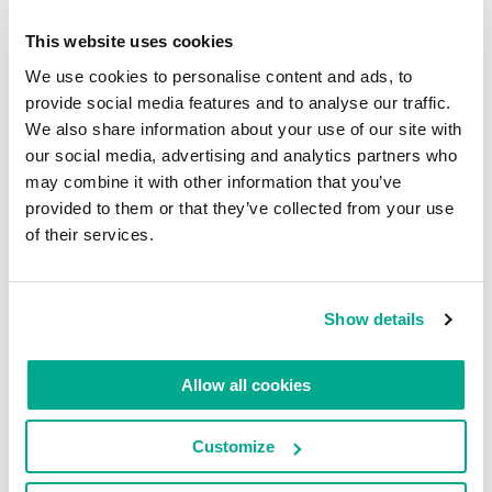
renommée IBM en 1924)…
This website uses cookies
L’usine fut nationalisée pendant la révolution russe
et se vit contrainte de fermer. Vers la fin de l’an 1917,
We use cookies to personalise content and ads, to
provide social media features and to analyse our traffic.
la famille Odhner retourna en Suède et relança
We also share information about your use of our site with
l’usine de leur calculatrice sous le nom de « Original
our social media, advertising and analytics partners who
Odhner ».
may combine it with other information that you’ve
Oui, oui, je sais… avec des « si » et des « mais »…
provided to them or that they’ve collected from your use
of their services.
N’empêche que ça ne rend pas moins intrigant
d’imaginer ce qui aurait pu se passer « si »… si cet
évènement de 1917 (qui a changé sensiblement le
Show details
ème
cours du 20
siècle) n’avait pas eu lieu. C’est
renversant.
Allow all cookies
L’histoire de l’arithmomètre continue donc après
1917… :
Customize
En 1924, le gouvernement russe déplaça l’usine de