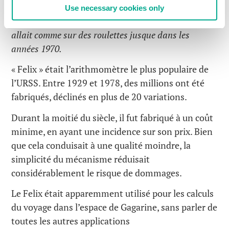
production à Moscou qui commercialisa la
Use necessary cookies only
calculatrice sous le nom d’Arithmomètre Felix, et qui
allait comme sur des roulettes jusque dans les
années 1970.
« Felix » était l’arithmomètre le plus populaire de
l’URSS. Entre 1929 et 1978, des millions ont été
fabriqués, déclinés en plus de 20 variations.
Durant la moitié du siècle, il fut fabriqué à un coût
minime, en ayant une incidence sur son prix. Bien
que cela conduisait à une qualité moindre, la
simplicité du mécanisme réduisait
considérablement le risque de dommages.
Le Felix était apparemment utilisé pour les calculs
du voyage dans l’espace de Gagarine, sans parler de
toutes les autres applications