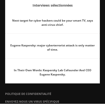
Interviews sélectionnées
Next target for cyber hackers could be your smart TV, says
anti-virus chief.
Eugene Kaspersky: major cyberterrorist attack is only matter
of time.
In Their Own Words: Kaspersky Lab Cofounder And CEO
Eugene Kaspersky.
POLITIQUE DE CONFIDENTIALITÉ
ENVOYEZ-NOUS UN VIRUS SPÉCIFIQUE