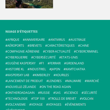
NUAGE D’ÉTIQUETTES
AFRIQUE
ANNIVERSAIRE
ANTIVIRUS
AUSTRALIE
AÉROPORTS
BREVETS
CARACTÉRISTIQUES
CHINE
COMPAGNIE AÉRIENNE
CYBER-ACTUALITÉ
CYBERCRIMINEL
CYBERGUERRE
CYBERSÉCURITÉ
ETATS-UNIS
EUGÈNE KASPERSKY
F1
FERRARI
GROENLAND
HISTOIRE KL
INDUSTRIEL
JAPON
KAMTCHATKA
KASPERSKY LAB
KIMBERLEY
KOURILES
LANCEMENT DE PRODUIT
LONDRES
MALWARE
MARCHÉ
NOUVELLE-ZÉLANDE
ON THE ROAD AGAIN
ONTHEROADAGAIN
RUSSIE
SAS
SCIENCE
SÉCURITÉ
TECHNOLOGIE
TOP 100
TROLLS DE BREVET
VOLCAN
VOLCANISME
VOYAGE
VOYAGES
ÉVÈNEMENTS