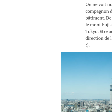
On ne voit no
compagnon de 
bâtiment. De 
le mont Fuji 
Tokyo. Etre a
direction de 
:).