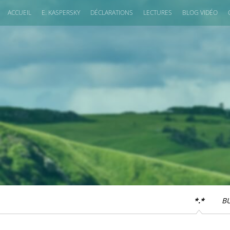
ACCUEIL
E. KASPERSKY
DÉCLARATIONS
LECTURES
BLOG VIDÉO
*.*
B