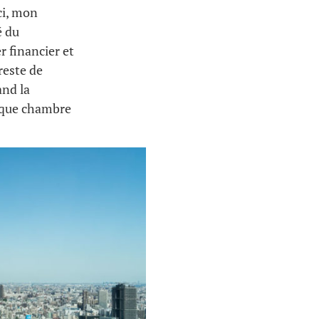
ci, mon
é du
r financier et
reste de
and la
haque chambre