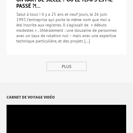
PASSÉ ?!…
Salut à tous ! Il y a 25 ans et neuf jours, le 26 juin
1997, l’entreprise qui porte le même nom que moi a
été inscrite aux registres. Il s’agissait de » débuts
modestes « , littéralement : une douzaine de personnes
avec un taux de rotation nul – mais avec une expertise
technique particulière, et des projets […]
PLUS
CARNET DE VOYAGE VIDÉO