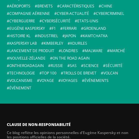
AÉROPORTS
BREVETS
CARACTÉRISTIQUES
CHINE
COMPAGNIE AÉRIENNE
CYBER-ACTUALITÉ
CYBERCRIMINEL
CYBERGUERRE
CYBERSÉCURITÉ
ETATS-UNIS
EUGÈNE KASPERSKY
F1
FERRARI
GROENLAND
HISTOIRE KL
INDUSTRIEL
JAPON
KAMTCHATKA
KASPERSKY LAB
KIMBERLEY
KOURILES
LANCEMENT DE PRODUIT
LONDRES
MALWARE
MARCHÉ
NOUVELLE-ZÉLANDE
ON THE ROAD AGAIN
ONTHEROADAGAIN
RUSSIE
SAS
SCIENCE
SÉCURITÉ
TECHNOLOGIE
TOP 100
TROLLS DE BREVET
VOLCAN
VOLCANISME
VOYAGE
VOYAGES
ÉVÈNEMENTS
ÉVÉNEMENT
CLAUSE DE NON-RESPONSABILITÉ
Ce blog reflète les opinions personnelles d'Eugène Kaspersky et non
les positions officielles de la société.