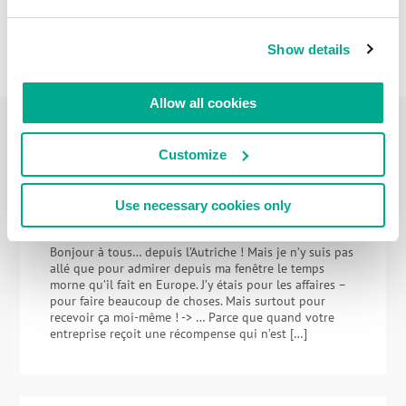
Show details
Allow all cookies
Customize
FÉVRIER 27, 2024
LES RÉCOMPENSES NE SONT JAMAIS TROP
NOMBREUSES. SURTOUT SI ELLES SONT
Use necessary cookies only
EUROPÉENNES !
Bonjour à tous… depuis l’Autriche ! Mais je n’y suis pas
allé que pour admirer depuis ma fenêtre le temps
morne qu’il fait en Europe. J’y étais pour les affaires –
pour faire beaucoup de choses. Mais surtout pour
recevoir ça moi-même ! -> … Parce que quand votre
entreprise reçoit une récompense qui n’est […]