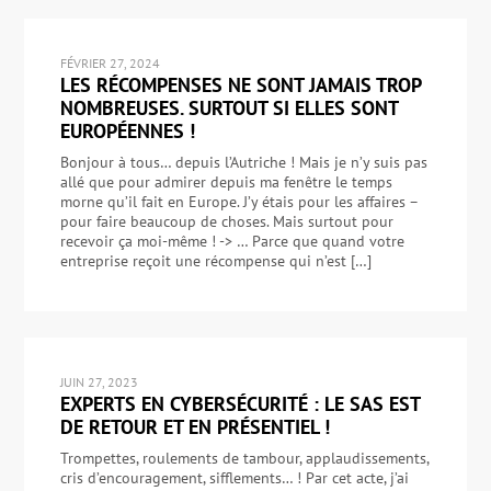
FÉVRIER 27, 2024
LES RÉCOMPENSES NE SONT JAMAIS TROP
NOMBREUSES. SURTOUT SI ELLES SONT
EUROPÉENNES !
Bonjour à tous… depuis l’Autriche ! Mais je n’y suis pas
allé que pour admirer depuis ma fenêtre le temps
morne qu’il fait en Europe. J’y étais pour les affaires –
pour faire beaucoup de choses. Mais surtout pour
recevoir ça moi-même ! -> … Parce que quand votre
entreprise reçoit une récompense qui n’est […]
JUIN 27, 2023
EXPERTS EN CYBERSÉCURITÉ : LE SAS EST
DE RETOUR ET EN PRÉSENTIEL !
Trompettes, roulements de tambour, applaudissements,
cris d’encouragement, sifflements… ! Par cet acte, j’ai