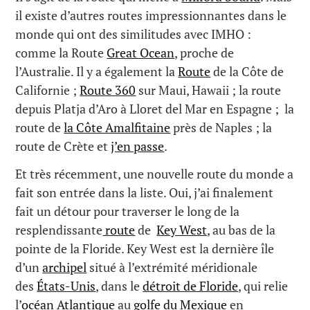
il existe d’autres routes impressionnantes dans le
monde qui ont des similitudes avec IMHO :
comme la Route
Great Ocean
, proche de
l’Australie. Il y a également la
Route
de la Côte de
Californie ;
Route 360
sur Maui, Hawaii ; la route
depuis Platja d’Aro à Lloret del Mar en Espagne ; la
route de
la Côte Amalfitaine
près de Naples ; la
route de Crète et
j’en passe
.
Et très récemment, une nouvelle route du monde a
fait son entrée dans la liste. Oui, j’ai finalement
fait un détour pour traverser le long de la
resplendissante
route
de
Key West
, au bas de la
pointe de la Floride. Key West est la dernière île
d’un
archipel
situé à l’extrémité méridionale
des
États-Unis
, dans le
détroit de Floride
, qui relie
l’
océan Atlantique
au
golfe du Mexique
en