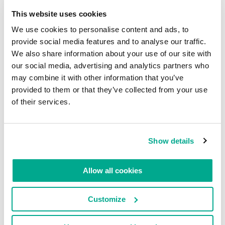
détruite à 3 reprises à cause de la violente activité
This website uses cookies
sismique de la région. Tout d’abord en 1541 – sous
un
lahar
(une coulée) du volcan Agua ; ensuite en
We use cookies to personalise content and ads, to
1717 et 1773 – à la suite de tremblements de terre.
provide social media features and to analyse our traffic.
We also share information about your use of our site with
Comment peut-on être si malchanceux ? C’est à
our social media, advertising and analytics partners who
partir du moment où la troisième catastrophe a eu
may combine it with other information that you’ve
lieu que les autorités ont décidé de changer la
provided to them or that they’ve collected from your use
localisation de la capitale pour un lieu plus sûr –
of their services.
qui est toujours debout
aujourd’hui
. Les ruines
d’Antigua ont été abandonnées et les lieux ont été
inhabités durant des siècles. D’ailleurs, il est
Show details
toujours possible d’observer aujourd’hui les traces
d’une douzaine d’anciennes splendeurs coloniales,
Allow all cookies
ou bien des ruines de cathédrales impériales et
d’églises. Je me suis donc demandé à quoi tout cela
Customize
devait ressembler lorsque tout était sur pied et
intact.