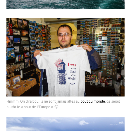
Hmmm. On dirait qu’ils ne sont jamais allés au
bout du monde
. Ce serait
plutôt le « bout de l’Europe ». 🙂