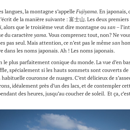
es langues, la montagne s’appelle
Fujiyama.
En japonais,
l’écrit de la manière suivante : 富士山. Les deux premier
i
, alors que le troisième veut dire montagne ou
san –
l’in
e du caractère
yama.
Vous comprenez tout, non? Ne vous
tes pas seul. Mais attention, ce n’est pas le même
san
hon
e dans les noms japonais. Ah ! Les noms japonais.
an le plus parfaitement conique du monde. La vue d’en bas
ffle, spécialement si les hauts sommets sont couverts de n
n habituelle couronne de nuages. C’est délicieux de s’asse
rons, idéalement près d’un des lacs, et de contempler cet
pendant des heures, jusqu’au coucher de soleil. Et ça, c’e