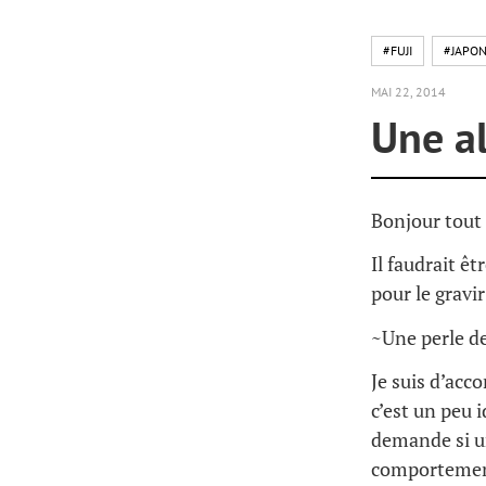
#FUJI
#JAPO
MAI 22, 2014
Une al
Bonjour tout
Il faudrait ê
pour le gravir
~Une perle de
Je suis d’acc
c’est un peu i
demande si un
comportement 