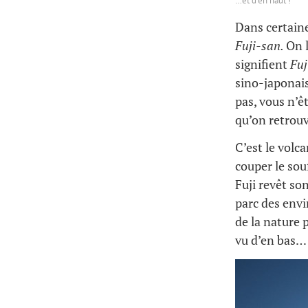
…et d’en haut !
Dans certain
Fuji-san
.
On 
signifient
Fuj
sino-japonais
pas, vous n’ê
qu’on retrouv
C’est le volc
couper le sou
Fuji revêt so
parc des envi
de la nature 
vu d’en bas…