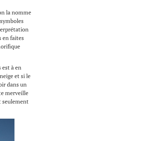
 on la nomme
s symboles
terprétation
 en faites
orifique
 est à en
eige et si le
oir dans un
te merveille
st seulement