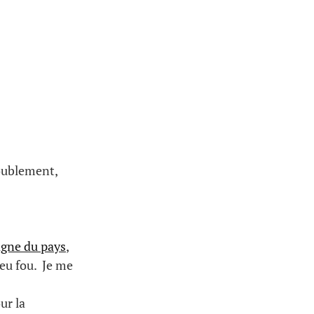
doublement,
gne du pays
,
peu fou. Je me
ur la