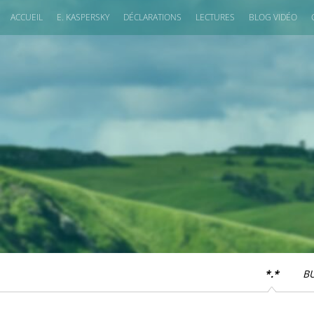
ACCUEIL
E. KASPERSKY
DÉCLARATIONS
LECTURES
BLOG VIDÉO
*.*
B