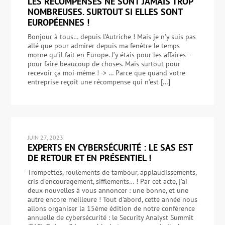
LES RÉCOMPENSES NE SONT JAMAIS TROP
NOMBREUSES. SURTOUT SI ELLES SONT
EUROPÉENNES !
Bonjour à tous… depuis l’Autriche ! Mais je n’y suis pas
allé que pour admirer depuis ma fenêtre le temps
morne qu’il fait en Europe. J’y étais pour les affaires –
pour faire beaucoup de choses. Mais surtout pour
recevoir ça moi-même ! -> … Parce que quand votre
entreprise reçoit une récompense qui n’est […]
JUIN 27, 2023
EXPERTS EN CYBERSÉCURITÉ : LE SAS EST
DE RETOUR ET EN PRÉSENTIEL !
Trompettes, roulements de tambour, applaudissements,
cris d’encouragement, sifflements… ! Par cet acte, j’ai
deux nouvelles à vous annoncer : une bonne, et une
autre encore meilleure ! Tout d’abord, cette année nous
allons organiser la 15ème édition de notre conférence
annuelle de cybersécurité : le Security Analyst Summit