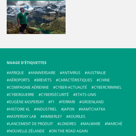
NUAGE D’ÉTIQUETTES
AFRIQUE
ANNIVERSAIRE
ANTIVIRUS
AUSTRALIE
AÉROPORTS
BREVETS
CARACTÉRISTIQUES
CHINE
COMPAGNIE AÉRIENNE
CYBER-ACTUALITÉ
CYBERCRIMINEL
CYBERGUERRE
CYBERSÉCURITÉ
ETATS-UNIS
EUGÈNE KASPERSKY
F1
FERRARI
GROENLAND
HISTOIRE KL
INDUSTRIEL
JAPON
KAMTCHATKA
KASPERSKY LAB
KIMBERLEY
KOURILES
LANCEMENT DE PRODUIT
LONDRES
MALWARE
MARCHÉ
NOUVELLE-ZÉLANDE
ON THE ROAD AGAIN