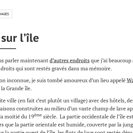
YAGES
sur l’île
ous parler maintenant
d’autres endroits
que j’ai beaucoup
ndroits qui sont restés gravés dans ma mémoire.
son inconnue, je suis tombé amoureux d’un lieu appelé
Wa
 la Grande île.
te ville (en fait c’est plutôt un village) avec des hôtels, de
aisons construites au milieu d’un vaste champ de lave a
ème
la moitié du 19
siècle. La partie occidentale de l’île es
rs que la partie orientale est humide, couverte par la jungl
 la partie ouest de l’île, les flots de lave sont restés dén