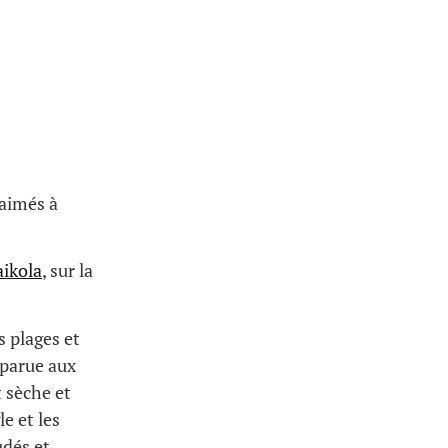
 aimés à
ikola
, sur la
s plages et
pparue aux
t sèche et
e et les
udés et