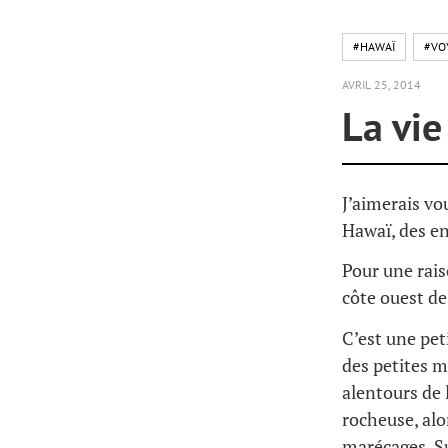
#HAWAÏ
#VO
AVRIL 25, 2014
La vie 
J’aimerais v
Hawaï, des e
Pour une rai
côte ouest de
C’est une peti
des petites m
alentours de 
rocheuse, alo
marécages. Sur