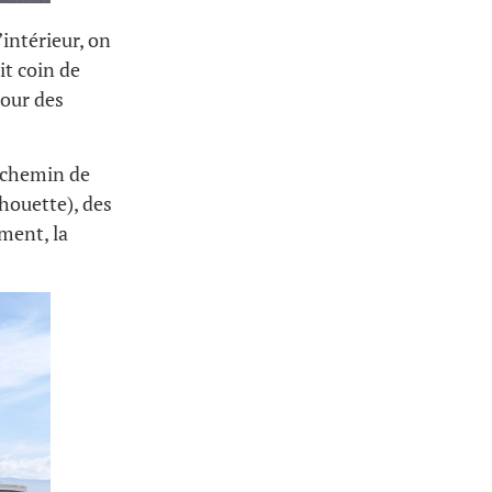
’intérieur, on
it coin de
pour des
e chemin de
chouette), des
ment, la