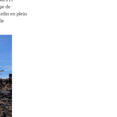
ype de
ardin en plein
cle