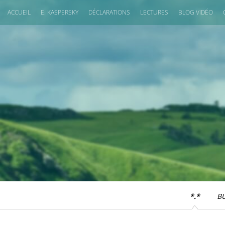
ACCUEIL
E. KASPERSKY
DÉCLARATIONS
LECTURES
BLOG VIDÉO
*.*
B