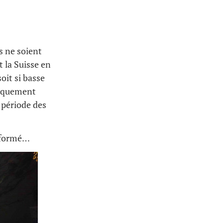
s ne soient
 la Suisse en
soit si basse
atiquement
a période des
t formé…