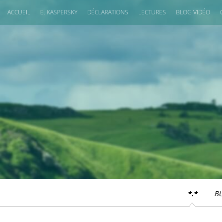
ACCUEIL
E. KASPERSKY
DÉCLARATIONS
LECTURES
BLOG VIDÉO
*.*
B