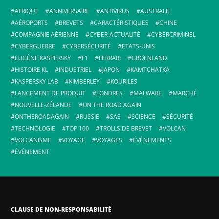
AFRIQUE
ANNIVERSAIRE
ANTIVIRUS
AUSTRALIE
AÉROPORTS
BREVETS
CARACTÉRISTIQUES
CHINE
COMPAGNIE AÉRIENNE
CYBER-ACTUALITÉ
CYBERCRIMINEL
CYBERGUERRE
CYBERSÉCURITÉ
ETATS-UNIS
EUGÈNE KASPERSKY
F1
FERRARI
GROENLAND
HISTOIRE KL
INDUSTRIEL
JAPON
KAMTCHATKA
KASPERSKY LAB
KIMBERLEY
KOURILES
LANCEMENT DE PRODUIT
LONDRES
MALWARE
MARCHÉ
NOUVELLE-ZÉLANDE
ON THE ROAD AGAIN
ONTHEROADAGAIN
RUSSIE
SAS
SCIENCE
SÉCURITÉ
TECHNOLOGIE
TOP 100
TROLLS DE BREVET
VOLCAN
VOLCANISME
VOYAGE
VOYAGES
ÉVÈNEMENTS
ÉVÉNEMENT
CLAUSE DE NON-RESPONSABILITÉ