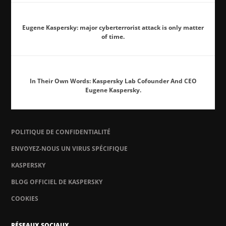
Eugene Kaspersky: major cyberterrorist attack is only matter
of time.
In Their Own Words: Kaspersky Lab Cofounder And CEO
Eugene Kaspersky.
POLITIQUE DE CONFIDENTIALITÉ
ENVOYEZ-NOUS UN VIRUS SPÉCIFIQUE
KASPERSKY
BLOG OFFICIEL DE KASPERSKY
COOKIES
RÉSEAUX SOCIAUX