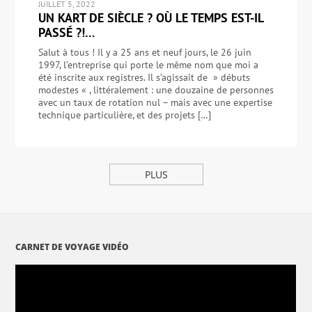
JUILLET 5, 2022
UN KART DE SIÈCLE ? OÙ LE TEMPS EST-IL
PASSÉ ?!…
Salut à tous ! Il y a 25 ans et neuf jours, le 26 juin
1997, l’entreprise qui porte le même nom que moi a
été inscrite aux registres. Il s’agissait de » débuts
modestes « , littéralement : une douzaine de personnes
avec un taux de rotation nul – mais avec une expertise
technique particulière, et des projets […]
PLUS
CARNET DE VOYAGE VIDÉO