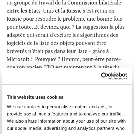
un groupe de travail de la
Commission bilatérale
entre les Etats-Unis et la Russie
s’est réuni en
Russie pour résoudre le problème une bonne fois
pour toute. Et devinez quoi ? La suggestion la plus
adaptée qui serait d’exclure les algorithmes des
logiciels de la liste des objets pouvant être
brevetés n’était pas dans leur liste – grâce à
Microsoft ! Pourquoi ? Hmmm, peut-être parce-
que son ancien CTO est maintenant à la tête du
plus grand « patent troll » au monde
? Mais je
parlerais de ce sujet un autre jour …
Enfiiin, vous avez saisi le message : les trolls
This website uses cookies
causent d’énormes problèmes et continuent de
We use cookies to personalise content and ads, to
s’en sortir, alors que les lois sur les brevets
provide social media features and to analyse our traffic.
essaient de résoudre ces problèmes.
We also share information about your use of our site with
our social media, advertising and analytics partners who
Que peut-on faire ? Voici ma liste des premières