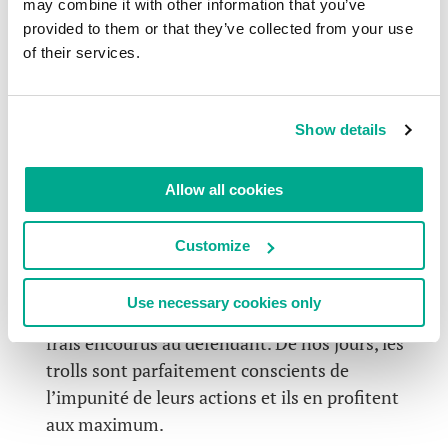
may combine it with other information that you’ve
choses à faires :
provided to them or that they’ve collected from your use
of their services.
On devrait interdire aux propriétaires de
brevets non originaux (par exemple, les trolls
qui ont acheté des brevets à des inventeurs) de
Show details
soumettre des demandes rétroactives. Cela
éviterait la déformation exagérée de certains
Allow all cookies
brevets quand des propriétaires de brevets
vendent un brevet à un troll dans le but de faire
du profit et de se protéger des allégations.
Customize
Dans le cas d’une réclamation refusée ou
Use necessary cookies only
retirée, les trolls devraient rembourser tous les
frais encourus au défendant. De nos jours, les
trolls sont parfaitement conscients de
l’impunité de leurs actions et ils en profitent
aux maximum.