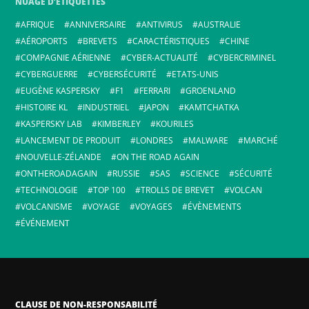
NUAGE D’ÉTIQUETTES
AFRIQUE
ANNIVERSAIRE
ANTIVIRUS
AUSTRALIE
AÉROPORTS
BREVETS
CARACTÉRISTIQUES
CHINE
COMPAGNIE AÉRIENNE
CYBER-ACTUALITÉ
CYBERCRIMINEL
CYBERGUERRE
CYBERSÉCURITÉ
ETATS-UNIS
EUGÈNE KASPERSKY
F1
FERRARI
GROENLAND
HISTOIRE KL
INDUSTRIEL
JAPON
KAMTCHATKA
KASPERSKY LAB
KIMBERLEY
KOURILES
LANCEMENT DE PRODUIT
LONDRES
MALWARE
MARCHÉ
NOUVELLE-ZÉLANDE
ON THE ROAD AGAIN
ONTHEROADAGAIN
RUSSIE
SAS
SCIENCE
SÉCURITÉ
TECHNOLOGIE
TOP 100
TROLLS DE BREVET
VOLCAN
VOLCANISME
VOYAGE
VOYAGES
ÉVÈNEMENTS
ÉVÉNEMENT
CLAUSE DE NON-RESPONSABILITÉ