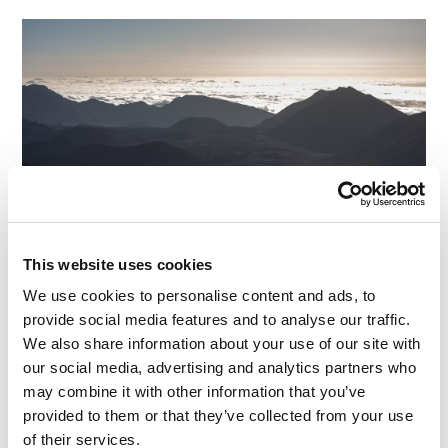
This website uses cookies
We use cookies to personalise content and ads, to
provide social media features and to analyse our traffic.
Le chemin vers le sommet du volcan est
We also share information about your use of our site with
particulièrement génial. Il s’agit d’une montée de
our social media, advertising and analytics partners who
trois kilomètres, alors que le chemin s’étend sur
may combine it with other information that you’ve
plus de 40 km – presque uniquement constitué de
provided to them or that they’ve collected from your use
virages en épingle à cheveux.
of their services.